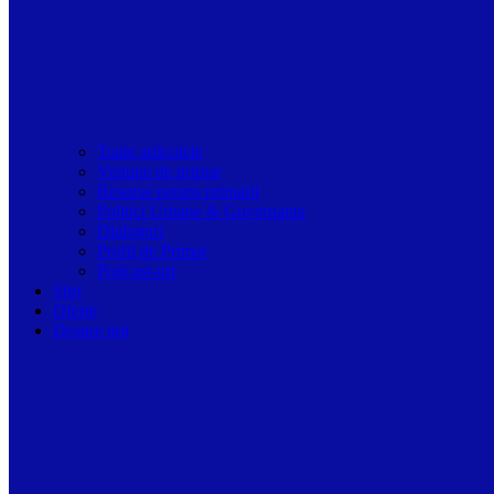
Toate articolele
Viziune de primar
Resurse pentru primarii
Politici Urbane & Guvernanta
Dialoguri
Profil de Primar
Podcast-uri
Stiri
Oferte
Despre noi