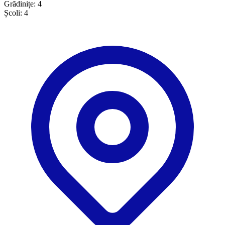
Grădinițe:
4
Școli:
4