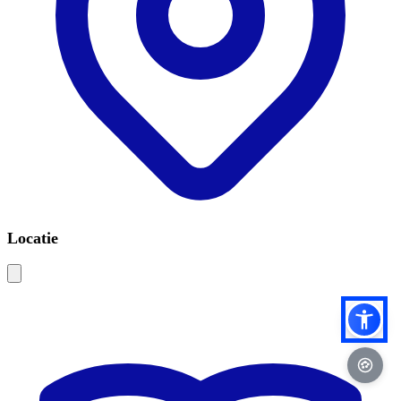
Locatie
Leaflet
|
©
OSM