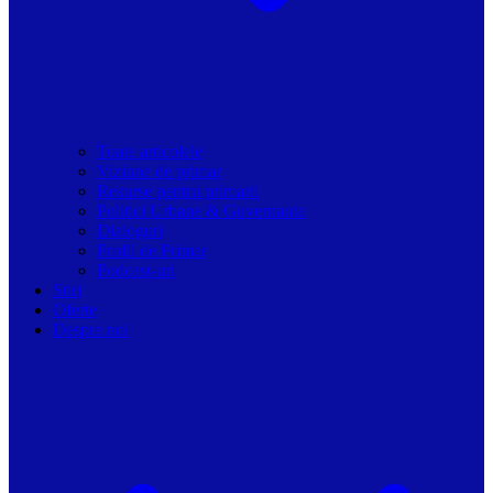
Toate articolele
Viziune de primar
Resurse pentru primarii
Politici Urbane & Guvernanta
Dialoguri
Profil de Primar
Podcast-uri
Stiri
Oferte
Despre noi