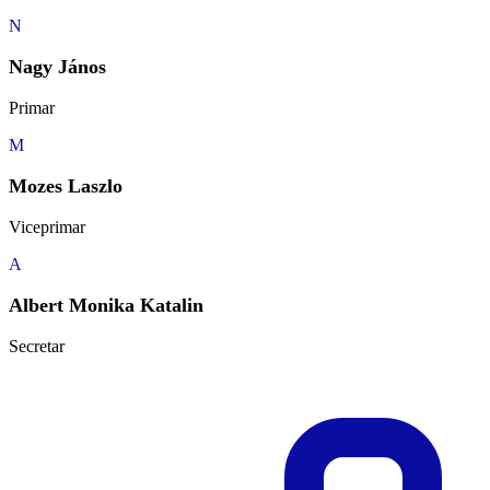
N
Nagy János
Primar
M
Mozes Laszlo
Viceprimar
A
Albert Monika Katalin
Secretar