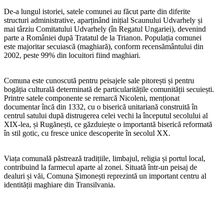
De-a lungul istoriei, satele comunei au făcut parte din diferite
structuri administrative, aparținând inițial Scaunului Udvarhely și
mai târziu Comitatului Udvarhely (în Regatul Ungariei), devenind
parte a României după Tratatul de la Trianon. Populația comunei
este majoritar secuiască (maghiară), conform recensământului din
2002, peste 99% din locuitori fiind maghiari.
Comuna este cunoscută pentru peisajele sale pitorești și pentru
bogăția culturală determinată de particularitățile comunității secuiești.
Printre satele componente se remarcă Nicoleni, menționat
documentar încă din 1332, cu o biserică unitariană construită în
centrul satului după distrugerea celei vechi la începutul secolului al
XIX-lea, și Rugănești, ce găzduiește o importantă biserică reformată
în stil gotic, cu fresce unice descoperite în secolul XX.
Viața comunală păstrează tradițiile, limbajul, religia și portul local,
contribuind la farmecul aparte al zonei. Situată într-un peisaj de
dealuri și văi, Comuna Șimonești reprezintă un important centru al
identității maghiare din Transilvania.