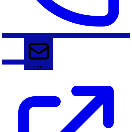
Sună acum
Trimite mesaj