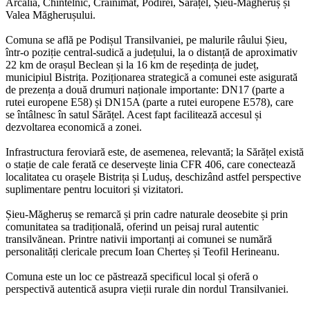
Arcalia, Chintelnic, Crainimăt, Podirei, Sărățel, Șieu-Măgheruș și
Valea Măgherușului.
Comuna se află pe Podișul Transilvaniei, pe malurile râului Șieu,
într-o poziție central-sudică a județului, la o distanță de aproximativ
22 km de orașul Beclean și la 16 km de reședința de județ,
municipiul Bistrița. Poziționarea strategică a comunei este asigurată
de prezența a două drumuri naționale importante: DN17 (parte a
rutei europene E58) și DN15A (parte a rutei europene E578), care
se întâlnesc în satul Sărățel. Acest fapt facilitează accesul și
dezvoltarea economică a zonei.
Infrastructura feroviară este, de asemenea, relevantă; la Sărățel există
o stație de cale ferată ce deservește linia CFR 406, care conectează
localitatea cu orașele Bistrița și Luduș, deschizând astfel perspective
suplimentare pentru locuitori și vizitatori.
Șieu-Măgheruș se remarcă și prin cadre naturale deosebite și prin
comunitatea sa tradițională, oferind un peisaj rural autentic
transilvănean. Printre nativii importanți ai comunei se numără
personalități clericale precum Ioan Cherteș și Teofil Herineanu.
Comuna este un loc ce păstrează specificul local și oferă o
perspectivă autentică asupra vieții rurale din nordul Transilvaniei.