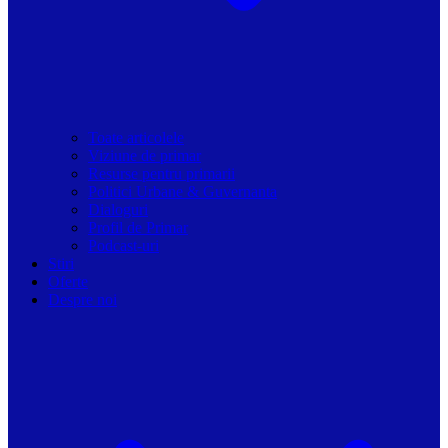
Toate articolele
Viziune de primar
Resurse pentru primarii
Politici Urbane & Guvernanta
Dialoguri
Profil de Primar
Podcast-uri
Stiri
Oferte
Despre noi