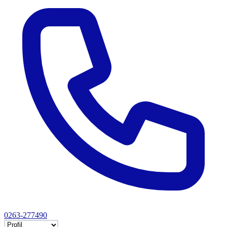
0263-277490
Selectează tab