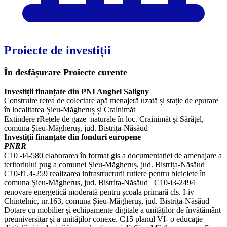
Proiecte de investiții
În desfășurare
Proiecte curente
Investiții finanțate din PNI Anghel Saligny
Construire rețea de colectare apă menajeră uzată și stație de epurare
în localitatea Șieu-Măgheruș și Crainimăt
Extindere rRețele de gaze naturale în loc. Crainimăt și Sărățel,
comuna Șieu-Măgheruș, jud. Bistrița-Năsăud
Investiții finanțate din fonduri europene
PNRR
C10 -i4-580 elaborarea în format gis a documentației de amenajare a
teritoriului pug a comunei Șieu-Măgheruș, jud. Bistrița-Năsăud
C10-f1.4-259 realizarea infrastructurii rutiere pentru biciclete în
comuna Șieu-Măgheruș, jud. Bistrița-Năsăud C10-i3-2494
renovare energetică moderată pentru școala primară cls. I-iv
Chintelnic, nr.163, comuna Șieu-Măgheruș, jud. Bistrița-Năsăud
Dotare cu mobilier și echipamente digitale a unităților de învătământ
preuniversitar și a unităților conexe. C15 planul VI- o educație