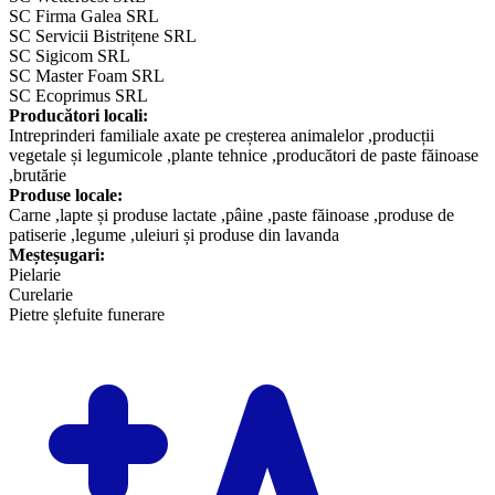
SC Firma Galea SRL
SC Servicii Bistrițene SRL
SC Sigicom SRL
SC Master Foam SRL
SC Ecoprimus SRL
​Producători locali:
Intreprinderi familiale axate pe creșterea animalelor ,producții
vegetale și legumicole ,plante tehnice ,producători de paste făinoase
,brutărie
Produse locale:
Carne ,lapte și produse lactate ,pâine ,paste făinoase ,produse de
patiserie ,legume ,uleiuri și produse din lavanda
Meșteșugari:
Pielarie
Curelarie
Pietre șlefuite funerare