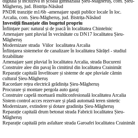
digitală și incluzivă în școala gimnazială Șieu-Măgheruș, com. Șieu-
Măgheruș, jud. Bistrița-Năsăud
PNDR tranziție m1/6b -amenajare spații publice locale în loc.
Arcalia, com. Șieu-Măgheruș, jud. Bistrița-Năsăud
Investiții finanțate din bugetul propriu
Înființare parc natural și de joacă în localitatea Chintelnic
Amenajare șant pluvial în vecinătate cu DN17 localitatea Șieu-
Măgheruș
Modernizare strada Viilor localitatea Arcalia
Înființarea sistemelor de canalizare în localitatea Sărățel - studiul
fezabilitate
Amenajare șant pluvial în localitatea Arcalia, strada Bucureni
Construire alee din pavaj în cimitirul din localitatea Crainimăt
Reparație capitală învelitoare și sisteme de ape pluviale cămin
cultural Șieu-Măgheruș
Racordare rețea electrică grădinița Șieu-Măgheruș
Procurare și montare pergola auto garaj
Construire capelă mortuară multiconfesională localitatea Arcalia
Sistem control acces rezervare și plată automată teren sintetic
Modernizare, extindere și dotare gradinița Șieu-Măgheruș
Reparație capitală drum betonat strada Fabricii localitatea Șieu-
Măgheruș
Reparație capitală prin asfaltare strada Garoafei localitatea Crainimăt