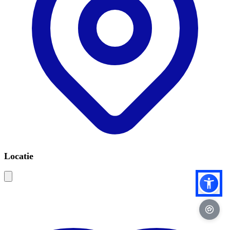
Locatie
Leaflet
|
©
OSM