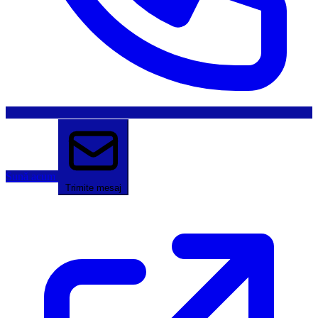
Sună acum
Trimite mesaj