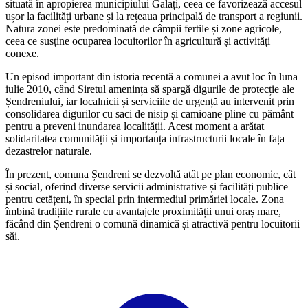
situată în apropierea municipiului Galați, ceea ce favorizează accesul
ușor la facilități urbane și la rețeaua principală de transport a regiunii.
Natura zonei este predominată de câmpii fertile și zone agricole,
ceea ce susține ocuparea locuitorilor în agricultură și activități
conexe.
Un episod important din istoria recentă a comunei a avut loc în luna
iulie 2010, când Siretul amenința să spargă digurile de protecție ale
Șendreniului, iar localnicii și serviciile de urgență au intervenit prin
consolidarea digurilor cu saci de nisip și camioane pline cu pământ
pentru a preveni inundarea localității. Acest moment a arătat
solidaritatea comunității și importanța infrastructurii locale în fața
dezastrelor naturale.
În prezent, comuna Șendreni se dezvoltă atât pe plan economic, cât
și social, oferind diverse servicii administrative și facilități publice
pentru cetățeni, în special prin intermediul primăriei locale. Zona
îmbină tradițiile rurale cu avantajele proximității unui oraș mare,
făcând din Șendreni o comună dinamică și atractivă pentru locuitorii
săi.