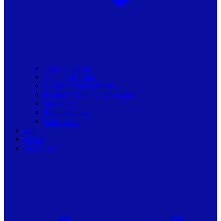
Toate articolele
Viziune de primar
Resurse pentru primarii
Politici Urbane & Guvernanta
Dialoguri
Profil de Primar
Podcast-uri
Stiri
Oferte
Despre noi