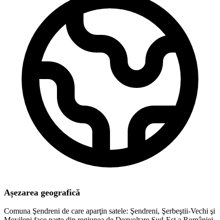
Așezarea geografică
Comuna Şendreni de care aparţin satele: Şendreni, Şerbeştii-Vechi şi
Movileni face parte din regiunea de Dezvoltare Sud-Est a României