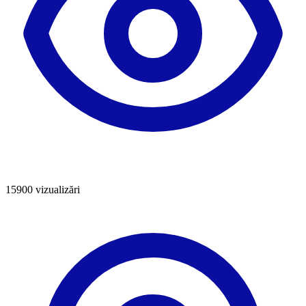
15900
vizualizări