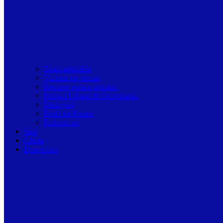
Toate articolele
Viziune de primar
Resurse pentru primarii
Politici Urbane & Guvernanta
Dialoguri
Profil de Primar
Podcast-uri
Stiri
Oferte
Despre noi