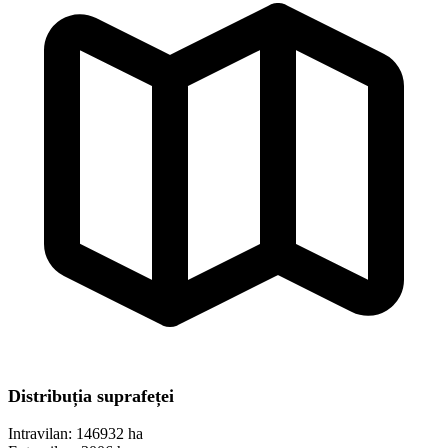
Distribuția suprafeței
Intravilan:
146932 ha