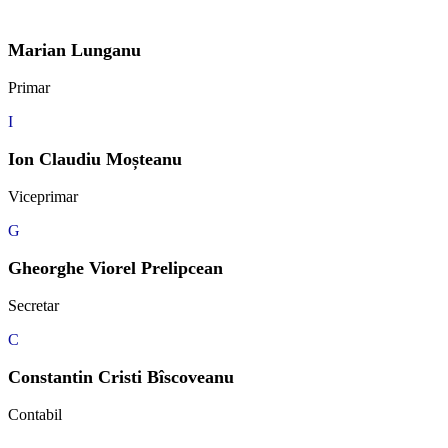
Marian Lunganu
Primar
I
Ion Claudiu Moșteanu
Viceprimar
G
Gheorghe Viorel Prelipcean
Secretar
C
Constantin Cristi Bîscoveanu
Contabil