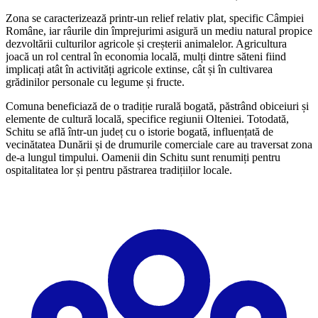
Zona se caracterizează printr-un relief relativ plat, specific Câmpiei
Române, iar râurile din împrejurimi asigură un mediu natural propice
dezvoltării culturilor agricole și creșterii animalelor. Agricultura
joacă un rol central în economia locală, mulți dintre săteni fiind
implicați atât în activități agricole extinse, cât și în cultivarea
grădinilor personale cu legume și fructe.
Comuna beneficiază de o tradiție rurală bogată, păstrând obiceiuri și
elemente de cultură locală, specifice regiunii Olteniei. Totodată,
Schitu se află într-un județ cu o istorie bogată, influențată de
vecinătatea Dunării și de drumurile comerciale care au traversat zona
de-a lungul timpului. Oamenii din Schitu sunt renumiți pentru
ospitalitatea lor și pentru păstrarea tradițiilor locale.