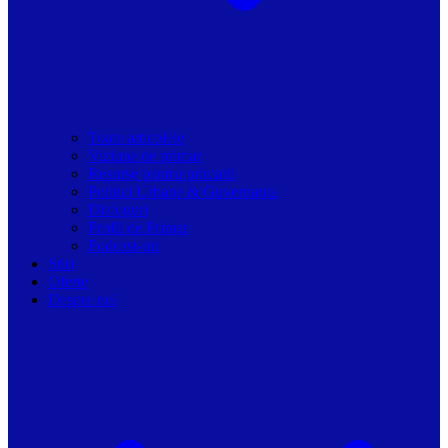
Toate articolele
Viziune de primar
Resurse pentru primarii
Politici Urbane & Guvernanta
Dialoguri
Profil de Primar
Podcast-uri
Stiri
Oferte
Despre noi