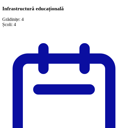
Infrastructură educațională
Grădinițe:
4
Școli:
4