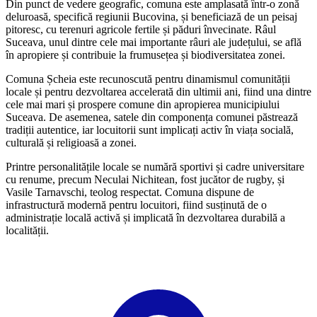
Din punct de vedere geografic, comuna este amplasată într-o zonă
deluroasă, specifică regiunii Bucovina, și beneficiază de un peisaj
pitoresc, cu terenuri agricole fertile și păduri învecinate. Râul
Suceava, unul dintre cele mai importante râuri ale județului, se află
în apropiere și contribuie la frumusețea și biodiversitatea zonei.
Comuna Șcheia este recunoscută pentru dinamismul comunității
locale și pentru dezvoltarea accelerată din ultimii ani, fiind una dintre
cele mai mari și prospere comune din apropierea municipiului
Suceava. De asemenea, satele din componența comunei păstrează
tradiții autentice, iar locuitorii sunt implicați activ în viața socială,
culturală și religioasă a zonei.
Printre personalitățile locale se numără sportivi și cadre universitare
cu renume, precum Neculai Nichitean, fost jucător de rugby, și
Vasile Tarnavschi, teolog respectat. Comuna dispune de
infrastructură modernă pentru locuitori, fiind susținută de o
administrație locală activă și implicată în dezvoltarea durabilă a
localității.