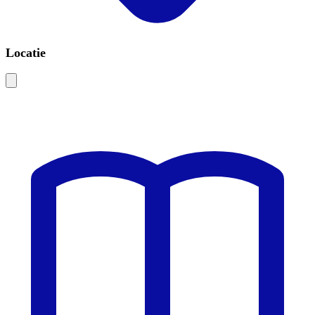
Locatie
Leaflet
|
©
OSM