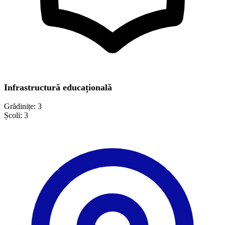
Infrastructură educațională
Grădinițe:
3
Școli:
3