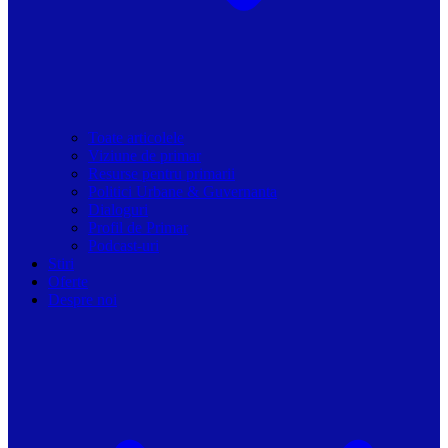
Toate articolele
Viziune de primar
Resurse pentru primarii
Politici Urbane & Guvernanta
Dialoguri
Profil de Primar
Podcast-uri
Stiri
Oferte
Despre noi