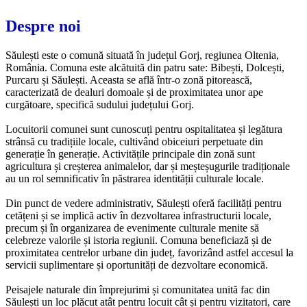
Despre noi
Săulești este o comună situată în județul Gorj, regiunea Oltenia,
România. Comuna este alcătuită din patru sate: Bibești, Dolcești,
Purcaru și Săulești. Aceasta se află într-o zonă pitorească,
caracterizată de dealuri domoale și de proximitatea unor ape
curgătoare, specifică sudului județului Gorj.
Locuitorii comunei sunt cunoscuți pentru ospitalitatea și legătura
strânsă cu tradițiile locale, cultivând obiceiuri perpetuate din
generație în generație. Activitățile principale din zonă sunt
agricultura și creșterea animalelor, dar și meșteșugurile tradiționale
au un rol semnificativ în păstrarea identității culturale locale.
Din punct de vedere administrativ, Săulești oferă facilități pentru
cetățeni și se implică activ în dezvoltarea infrastructurii locale,
precum și în organizarea de evenimente culturale menite să
celebreze valorile și istoria regiunii. Comuna beneficiază și de
proximitatea centrelor urbane din județ, favorizând astfel accesul la
servicii suplimentare și oportunități de dezvoltare economică.
Peisajele naturale din împrejurimi și comunitatea unită fac din
Săulești un loc plăcut atât pentru locuit cât și pentru vizitatori, care