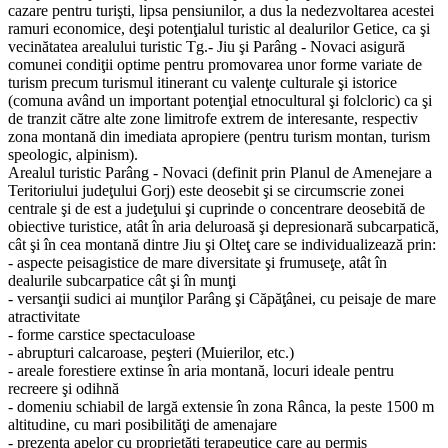
cazare pentru turişti, lipsa pensiunilor, a dus la nedezvoltarea acestei
ramuri economice, deşi potenţialul turistic al dealurilor Getice, ca şi
vecinătatea arealului turistic Tg.- Jiu şi Parâng - Novaci asigură
comunei condiţii optime pentru promovarea unor forme variate de
turism precum turismul itinerant cu valenţe culturale şi istorice
(comuna având un important potenţial etnocultural şi folcloric) ca şi
de tranzit către alte zone limitrofe extrem de interesante, respectiv
zona montană din imediata apropiere (pentru turism montan, turism
speologic, alpinism).
Arealul turistic Parâng - Novaci (definit prin Planul de Amenejare a
Teritoriului judeţului Gorj) este deosebit şi se circumscrie zonei
centrale şi de est a judeţului şi cuprinde o concentrare deosebită de
obiective turistice, atât în aria deluroasă şi depresionară subcarpatică,
cât şi în cea montană dintre Jiu şi Olteţ care se individualizează prin:
- aspecte peisagistice de mare diversitate şi frumuseţe, atât în
dealurile subcarpatice cât şi în munţi
- versanţii sudici ai munţilor Parâng şi Căpăţânei, cu peisaje de mare
atractivitate
- forme carstice spectaculoase
- abrupturi calcaroase, peşteri (Muierilor, etc.)
- areale forestiere extinse în aria montană, locuri ideale pentru
recreere şi odihnă
- domeniu schiabil de largă extensie în zona Rânca, la peste 1500 m
altitudine, cu mari posibilităţi de amenajare
- prezenţa apelor cu proprietăţi terapeutice care au permis