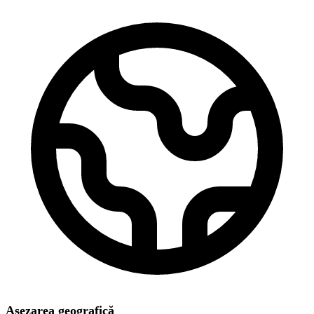
Așezarea geografică