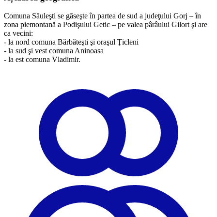
Comuna Săuleşti se găseşte în partea de sud a judeţului Gorj – în
zona piemontană a Podişului Getic – pe valea pârâului Gilort şi are
ca vecini:
- la nord comuna Bărbăteşti şi oraşul Ţicleni
- la sud şi vest comuna Aninoasa
​- la est comuna Vladimir.