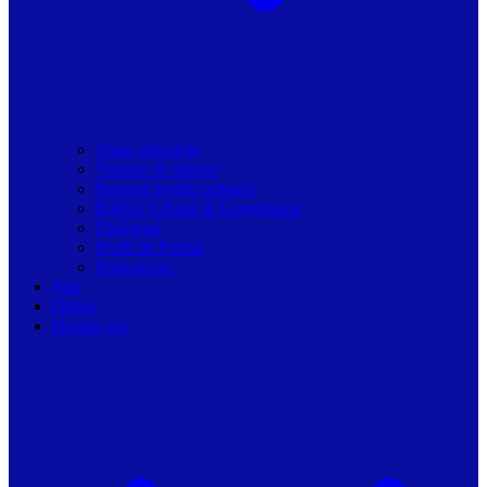
Toate articolele
Viziune de primar
Resurse pentru primarii
Politici Urbane & Guvernanta
Dialoguri
Profil de Primar
Podcast-uri
Stiri
Oferte
Despre noi