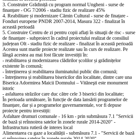
3. Construire Grădiniță cu program normal Ungheni - surse de
finanțare - OG 7/2006 - stadiu fizic de realizare 45%
4. Reabilitare și modernizare Cămin Cultural - surse de finațare -
Fonduri europene PNDR 2007-2014, Masura 322 - finalizat în
această perioadă
5. Construire Centru de zi pentru copii aflați în situaţii de risc - surse
de finanțare - subproiect în cadrul proiectului realizat de consiliul
județean Olt - stadiu fizic de realizare - finalizat în această perioadă
Acestea sunt marile proiecte realizate sau în curs de realizare. Pe
lângă acestea au mai fost făcute investiții în:
- reabilitarea și modernizarea clădirilor școlilor și grădinițelor
existente în comună;
- întreținerea și reabilitarea iluminatului public din comună;
- întreținerea și reabilitarea bisericilor din localitate, dintre care una
Biserica Adormirea Maicii Domnului – Vităneşti este monument
istoric
- asfaltarea străzilor care duc către cele 3 biserici din localitate;
În perioada următoare, în funcție de data lansării programelor de
finanțare, dar și a programelor guvernamentale, vor fi depuse
proiecte pentru investiții:
Asfaltare drumuri comunale - 16 km - prin submăsura 7.1 "Servicii
de bază și reînnoirea satelor în zonele rurale 2014-2020" -
Infrastructura rutieră de interes local
Alimentarea cu gaze a localității - submăsura 7.1 - "Servicii de bază
și reînnoirea satelor în zonele rurale 2014-2020"