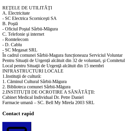
REŢELE DE UTILITĂŢI
A. Electricitate
- SC Electrica Scorniceşti SA
B. Poştă
- Oficiul Poştal Sârbii-Măgura
C. Telefonie şi internet
- Romtelecom
- D. Cablu
- SC Megasat SRL
În cadrul comunei Sârbii-Magura funcționeaza Serviciul Voluntar
Pentru Situații de Urgență alcătuit din 32 de voluntari, şi Comitetul
Local pentru Situaţii de Urgenţă alcătuit din 15 membri
INFRASTRUCTURI LOCALE
1.Instituţii de cultură:
1. Căminul Cultural Sârbii-Măgura
2. Biblioteca comunei Sârbii-Măgura
2.INSTITUŢII DE OCROTIRE A SĂNĂTĂŢII:
Cabinet Medical Individual Dr. Petre Daniel
Farmacie umană – SC. Bell My Mirela 2003 SRL
Contact rapid