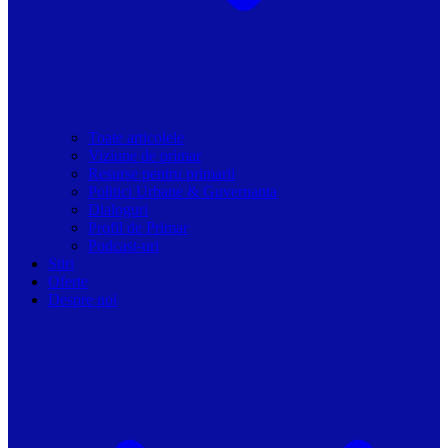
Toate articolele
Viziune de primar
Resurse pentru primarii
Politici Urbane & Guvernanta
Dialoguri
Profil de Primar
Podcast-uri
Stiri
Oferte
Despre noi