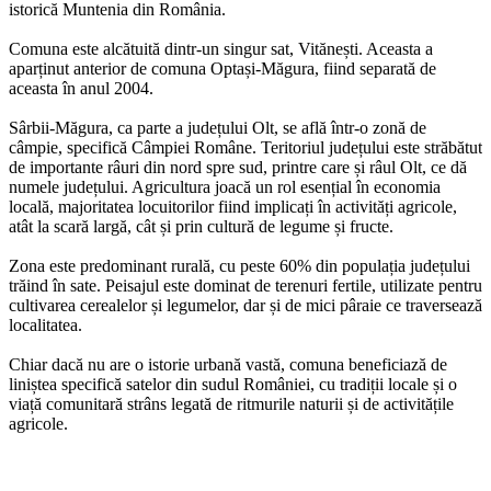
istorică Muntenia din România.
Comuna este alcătuită dintr-un singur sat, Vitănești. Aceasta a
aparținut anterior de comuna Optași-Măgura, fiind separată de
aceasta în anul 2004.
Sârbii-Măgura, ca parte a județului Olt, se află într-o zonă de
câmpie, specifică Câmpiei Române. Teritoriul județului este străbătut
de importante râuri din nord spre sud, printre care și râul Olt, ce dă
numele județului. Agricultura joacă un rol esențial în economia
locală, majoritatea locuitorilor fiind implicați în activități agricole,
atât la scară largă, cât și prin cultură de legume și fructe.
Zona este predominant rurală, cu peste 60% din populația județului
trăind în sate. Peisajul este dominat de terenuri fertile, utilizate pentru
cultivarea cerealelor și legumelor, dar și de mici pâraie ce traversează
localitatea.
Chiar dacă nu are o istorie urbană vastă, comuna beneficiază de
liniștea specifică satelor din sudul României, cu tradiții locale și o
viață comunitară strâns legată de ritmurile naturii și de activitățile
agricole.