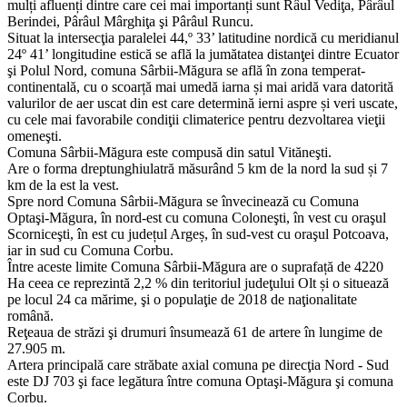
mulți afluenți dintre care cei mai importanți sunt Râul Vediţa, Pârâul
Berindei, Pârâul Mârghiţa şi Pârâul Runcu.
Situat la intersecţia paralelei 44,º 33’ latitudine nordică cu meridianul
24º 41’ longitudine estică se află la jumătatea distanţei dintre Ecuator
şi Polul Nord, comuna Sârbii-Măgura se află în zona temperat-
continentală, cu o scoarță mai umedă iarna și mai aridă vara datorită
valurilor de aer uscat din est care determină ierni aspre și veri uscate,
cu cele mai favorabile condiţii climaterice pentru dezvoltarea vieţii
omeneşti.
Comuna Sârbii-Măgura este compusă din satul Vităneşti.
Are o forma dreptunghiulatră măsurând 5 km de la nord la sud și 7
km de la est la vest.
Spre nord Comuna Sârbii-Măgura se învecinează cu Comuna
Optaşi-Măgura, în nord-est cu comuna Coloneşti, în vest cu oraşul
Scorniceşti, în est cu județul Argeș, în sud-vest cu oraşul Potcoava,
iar in sud cu Comuna Corbu.
Între aceste limite Comuna Sârbii-Măgura are o suprafață de 4220
Ha ceea ce reprezintă 2,2 % din teritoriul judeţului Olt și o situează
pe locul 24 ca mărime, şi o populaţie de 2018 de naţionalitate
română.
Reţeaua de străzi şi drumuri însumează 61 de artere în lungime de
27.905 m.
Artera principală care străbate axial comuna pe direcţia Nord - Sud
este DJ 703 şi face legătura între comuna Optaşi-Măgura şi comuna
Corbu.