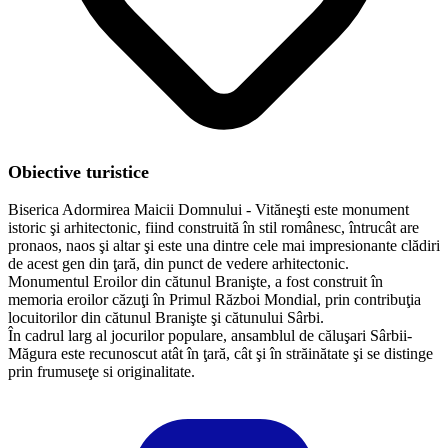
Obiective turistice
Biserica Adormirea Maicii Domnului - Vităneşti este monument
istoric şi arhitectonic, fiind construită în stil românesc, întrucât are
pronaos, naos şi altar şi este una dintre cele mai impresionante clădiri
de acest gen din ţară, din punct de vedere arhitectonic.
Monumentul Eroilor din cătunul Branişte, a fost construit în
memoria eroilor căzuţi în Primul Război Mondial, prin contribuţia
locuitorilor din cătunul Branişte şi cătunului Sârbi.
În cadrul larg al jocurilor populare, ansamblul de căluşari Sârbii-
Măgura este recunoscut atât în ţară, cât şi în străinătate şi se distinge
prin frumuseţe si originalitate.