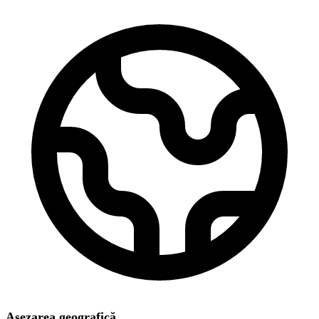
Așezarea geografică