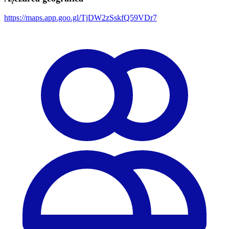
https://maps.app.goo.gl/TjDW2zSskfQ59VDr7