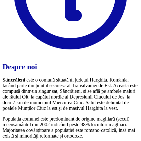
Despre noi
Sâncrăieni
este o comună situată în județul Harghita, România,
făcând parte din ținutul secuiesc al Transilvaniei de Est. Aceasta este
compusă dintr-un singur sat, Sâncrăieni, și se află pe ambele maluri
ale râului Olt, la capătul nordic al Depresiunii Ciucului de Jos, la
doar 7 km de municipiul Miercurea Ciuc. Satul este delimitat de
poalele Munților Ciuc la est și de masivul Harghita la vest.
Populația comunei este predominant de origine maghiară (secui),
recensământul din 2002 indicând peste 98% locuitori maghiari.
Majoritatea covârșitoare a populației este romano-catolică, însă mai
există și minorități reformate și ortodoxe.