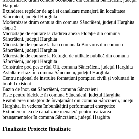
Harghita
Extinderea rețelelor de apă și canalizare menajeră ăn localitatea
Sâncraieni, județul Harghita
Modernizare drum centura din comuna Sâncrăieni, județul Harghita
etapa 2
Microstație de epurare la clădirea anexă Flotație din comuna
Sâncrăieni, județul Harghita
Microstație de epurare la baia comunală Borsaros din comuna
Sâncrăieni, județul Harghita
Microstație de epurare la Refugiu de utilitate publică din comuna
Sâncrăieni, județul Harghita
Construire pod peste râul Olt, comuna Sâncrăieni, județul Harghita
Asfaltare străzi în comuna Sâncrăieni, județul Harghita
Centru național de instruire formațiuni pompieri civili și voluntari în
imobil existent
Bazin de înot, sat Sâncrăieni, comuna Sâncrăieni
Piste pentru biciclete în comuna Sâncraieni, județul Harghita
Reabilitarea unităților de învățământ din comuna Sâncrăieni, județul
Harghita, în vederea îmbunătățirii performanței energetice
Extindere rețea de canalizare menajeră pentru realizarea
branșamentelor în comuna Sâncrăieni, județul Harghita
Finalizate
Proiecte finalizate