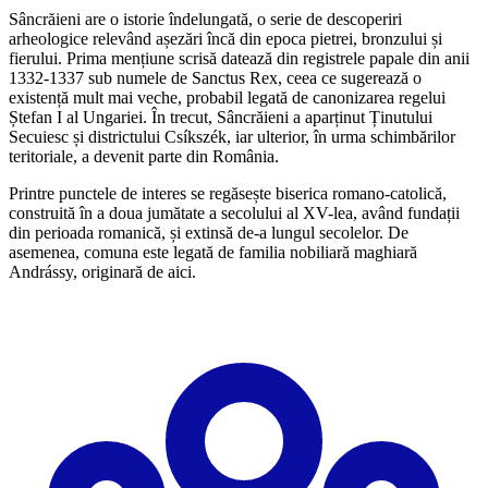
Sâncrăieni are o istorie îndelungată, o serie de descoperiri
arheologice relevând așezări încă din epoca pietrei, bronzului și
fierului. Prima mențiune scrisă datează din registrele papale din anii
1332-1337 sub numele de Sanctus Rex, ceea ce sugerează o
existență mult mai veche, probabil legată de canonizarea regelui
Ștefan I al Ungariei. În trecut, Sâncrăieni a aparținut Ținutului
Secuiesc și districtului Csíkszék, iar ulterior, în urma schimbărilor
teritoriale, a devenit parte din România.
Printre punctele de interes se regăsește biserica romano-catolică,
construită în a doua jumătate a secolului al XV-lea, având fundații
din perioada romanică, și extinsă de-a lungul secolelor. De
asemenea, comuna este legată de familia nobiliară maghiară
Andrássy, originară de aici.