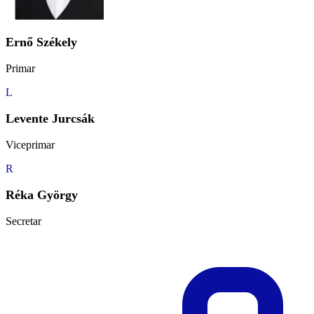
Ernő Székely
Primar
L
Levente Jurcsák
Viceprimar
R
Réka György
Secretar