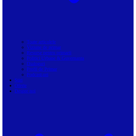
Toate articolele
Viziune de primar
Resurse pentru primarii
Politici Urbane & Guvernanta
Dialoguri
Profil de Primar
Podcast-uri
Stiri
Oferte
Despre noi