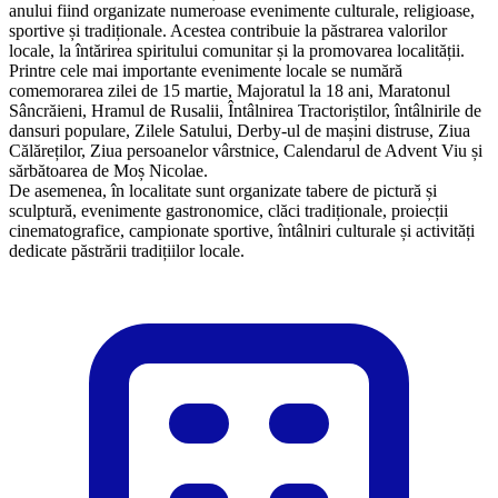
anului fiind organizate numeroase evenimente culturale, religioase,
sportive și tradiționale. Acestea contribuie la păstrarea valorilor
locale, la întărirea spiritului comunitar și la promovarea localității.
Printre cele mai importante evenimente locale se numără
comemorarea zilei de 15 martie, Majoratul la 18 ani, Maratonul
Sâncrăieni, Hramul de Rusalii, Întâlnirea Tractoriștilor, întâlnirile de
dansuri populare, Zilele Satului, Derby-ul de mașini distruse, Ziua
Călăreților, Ziua persoanelor vârstnice, Calendarul de Advent Viu și
sărbătoarea de Moș Nicolae.
De asemenea, în localitate sunt organizate tabere de pictură și
sculptură, evenimente gastronomice, clăci tradiționale, proiecții
cinematografice, campionate sportive, întâlniri culturale și activități
dedicate păstrării tradițiilor locale.