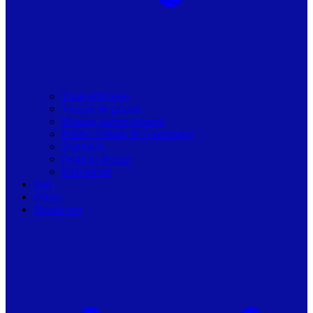
Toate articolele
Viziune de primar
Resurse pentru primarii
Politici Urbane & Guvernanta
Dialoguri
Profil de Primar
Podcast-uri
Stiri
Oferte
Despre noi