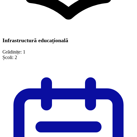
Infrastructură educațională
Grădinițe:
1
Școli:
2