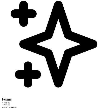
Ferme
1216
exploatații