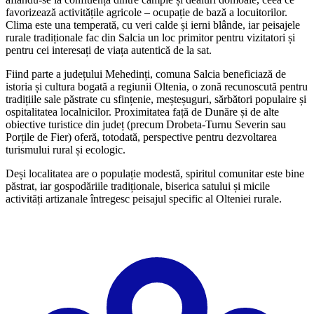
favorizează activitățile agricole – ocupație de bază a locuitorilor.
Clima este una temperată, cu veri calde și ierni blânde, iar peisajele
rurale tradiționale fac din Salcia un loc primitor pentru vizitatori și
pentru cei interesați de viața autentică de la sat.
Fiind parte a județului Mehedinți, comuna Salcia beneficiază de
istoria și cultura bogată a regiunii Oltenia, o zonă recunoscută pentru
tradițiile sale păstrate cu sfințenie, meșteșuguri, sărbători populaire și
ospitalitatea localnicilor. Proximitatea față de Dunăre și de alte
obiective turistice din județ (precum Drobeta-Turnu Severin sau
Porțile de Fier) oferă, totodată, perspective pentru dezvoltarea
turismului rural și ecologic.
Deși localitatea are o populație modestă, spiritul comunitar este bine
păstrat, iar gospodăriile tradiționale, biserica satului și micile
activități artizanale întregesc peisajul specific al Olteniei rurale.