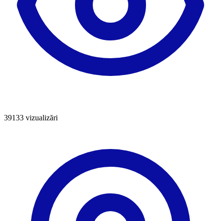
39133
vizualizări