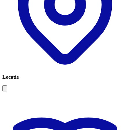
Locatie
Leaflet
|
©
OSM