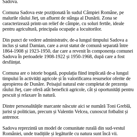
Sadova.
Comuna Sadova este poziționată în sudul Câmpiei Române, pe
malurile râului Jieț, un afluent de stânga al Dunării. Zona se
caracterizează printr-un relief de câmpie, cu soluri fertile, ideale
pentru agricultură, principala ocupație a locuitorilor.
Din punct de vedere administrativ, de-a lungul timpului Sadova a
inclus și satul Damian, care a avut statut de comună separată între
1864-1908 și 1923-1950, dar care a revenit în componența comunei
Sadova în perioadele 1908-1922 și 1950-1968, după care a fost
desființat.
Comuna are o istorie bogată, populația fiind implicată de-a lungul
timpului în activități agricole și în valorificarea resurselor oferite de
apropierea de Dunăre. Peisajul natural este completat de prezența
râului Jieț, care oferă atât beneficii agricole, cât și oportunități pentru
pescuit și relaxare în natură.
Dintre personalitățile marcante născute aici se numără Toni Greblă,
jurist și politician, precum și Valentin Velcea, cunoscut fotbalist și
antrenor.
Sadova reprezintă un model de comunitate rurală din sud-vestul
României, unde tradițiile și legăturile cu natura sunt încă vii.