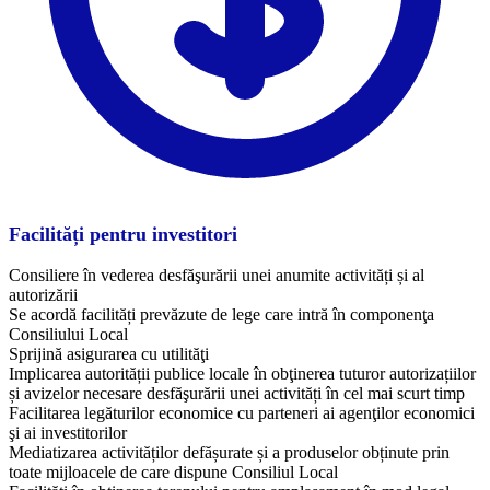
Facilități pentru investitori
Consiliere în vederea desfăşurării unei anumite activități și al
autorizării
Se acordă facilități prevăzute de lege care intră în componenţa
Consiliului Local
Sprijină asigurarea cu utilităţi
Implicarea autorității publice locale în obţinerea tuturor autorizațiilor
și avizelor necesare desfăşurării unei activități în cel mai scurt timp
Facilitarea legăturilor economice cu parteneri ai agenţilor economici
şi ai investitorilor
Mediatizarea activităților defășurate și a produselor obținute prin
toate mijloacele de care dispune Consiliul Local