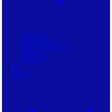
Toate articolele
Viziune de primar
Resurse pentru primarii
Politici Urbane & Guvernanta
Dialoguri
Profil de Primar
Podcast-uri
Stiri
Oferte
Despre noi