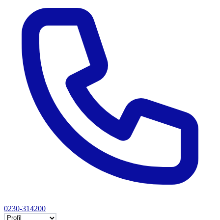
0230-314200
Selectează tab