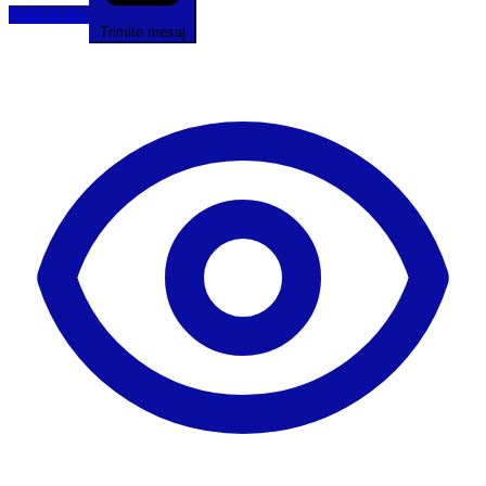
Sună acum
Trimite mesaj