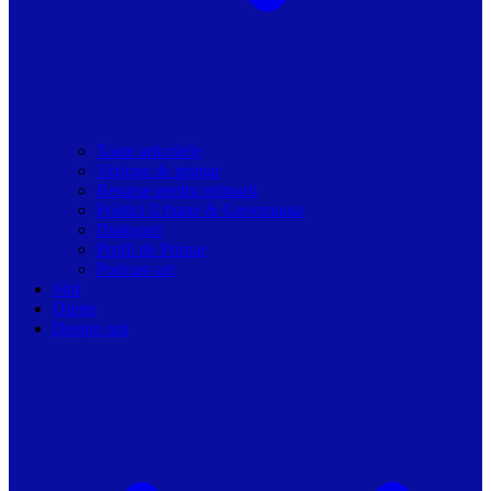
Toate articolele
Viziune de primar
Resurse pentru primarii
Politici Urbane & Guvernanta
Dialoguri
Profil de Primar
Podcast-uri
Stiri
Oferte
Despre noi