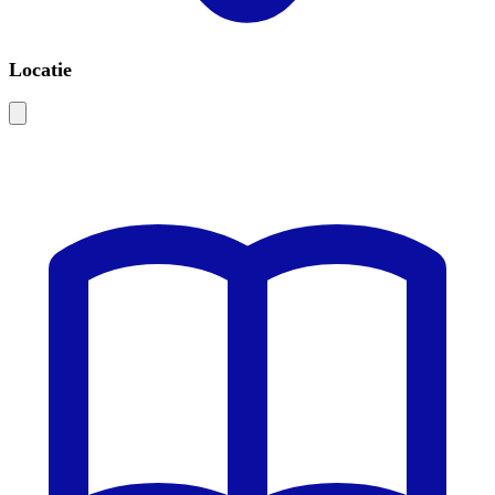
Locatie
Leaflet
|
©
OSM