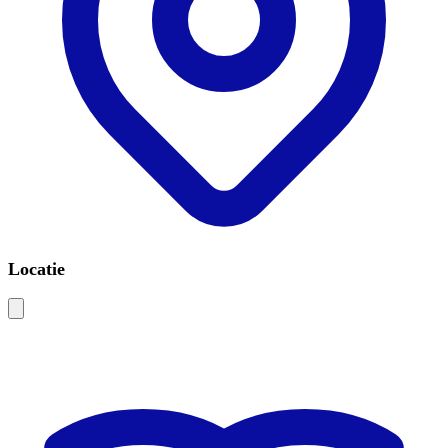
Locatie
Leaflet
|
©
OSM