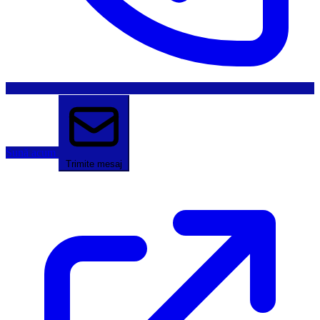
Sună acum
Trimite mesaj