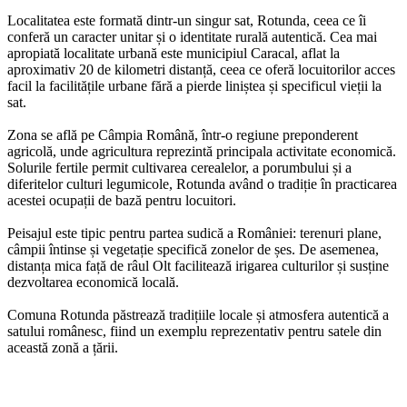
Localitatea este formată dintr-un singur sat, Rotunda, ceea ce îi
conferă un caracter unitar și o identitate rurală autentică. Cea mai
apropiată localitate urbană este municipiul Caracal, aflat la
aproximativ 20 de kilometri distanță, ceea ce oferă locuitorilor acces
facil la facilitățile urbane fără a pierde liniștea și specificul vieții la
sat.
Zona se află pe Câmpia Română, într-o regiune preponderent
agricolă, unde agricultura reprezintă principala activitate economică.
Solurile fertile permit cultivarea cerealelor, a porumbului și a
diferitelor culturi legumicole, Rotunda având o tradiție în practicarea
acestei ocupații de bază pentru locuitori.
Peisajul este tipic pentru partea sudică a României: terenuri plane,
câmpii întinse și vegetație specifică zonelor de șes. De asemenea,
distanța mica față de râul Olt facilitează irigarea culturilor și susține
dezvoltarea economică locală.
Comuna Rotunda păstrează tradițiile locale și atmosfera autentică a
satului românesc, fiind un exemplu reprezentativ pentru satele din
această zonă a țării.