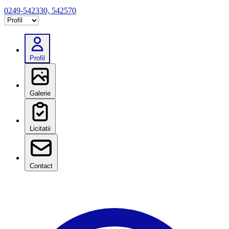
0249-542330, 542570
Selectează tab
Profil
Galerie
Licitatii
Contact