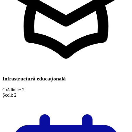
Infrastructură educațională
Grădinițe:
2
Școli:
2