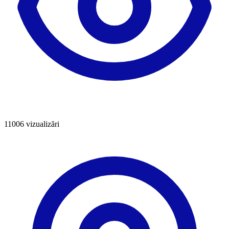
11006
vizualizări