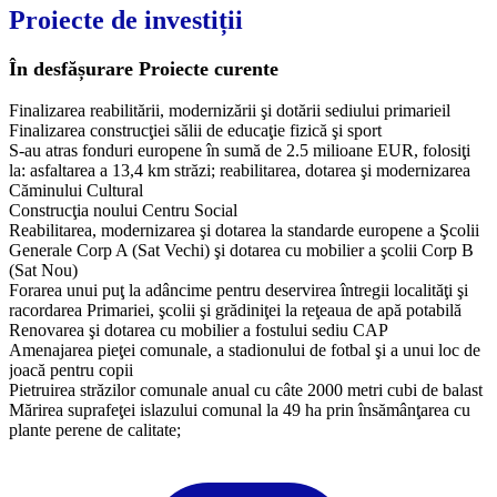
Proiecte de investiții
În desfășurare
Proiecte curente
Finalizarea reabilitării, modernizării şi dotării sediului primarieil
Finalizarea construcţiei sălii de educaţie fizică şi sport
S-au atras fonduri europene în sumă de 2.5 milioane EUR, folosiţi
la: asfaltarea a 13,4 km străzi; reabilitarea, dotarea şi modernizarea
Căminului Cultural
Construcţia noului Centru Social
Reabilitarea, modernizarea şi dotarea la standarde europene a Şcolii
Generale Corp A (Sat Vechi) şi dotarea cu mobilier a şcolii Corp B
(Sat Nou)
Forarea unui puţ la adâncime pentru deservirea întregii localităţi şi
racordarea Primariei, şcolii şi grădiniţei la reţeaua de apă potabilă
Renovarea şi dotarea cu mobilier a fostului sediu CAP
Amenajarea pieţei comunale, a stadionului de fotbal şi a unui loc de
joacă pentru copii
Pietruirea străzilor comunale anual cu câte 2000 metri cubi de balast
Mărirea suprafeţei islazului comunal la 49 ha prin însămânţarea cu
plante perene de calitate;