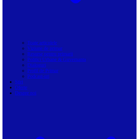
Toate articolele
Viziune de primar
Resurse pentru primarii
Politici Urbane & Guvernanta
Dialoguri
Profil de Primar
Podcast-uri
Stiri
Oferte
Despre noi