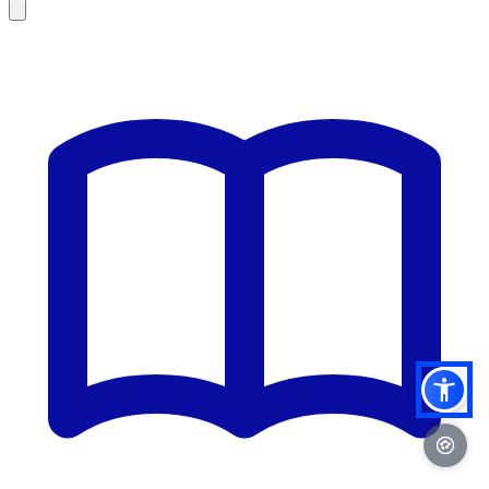
Leaflet
|
©
OSM