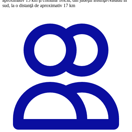
aproximativ 15 km şi comuna Telciu, din judeţul Bistriţa-Năsăud în
sud, la o distanţă de aproximativ 17 km