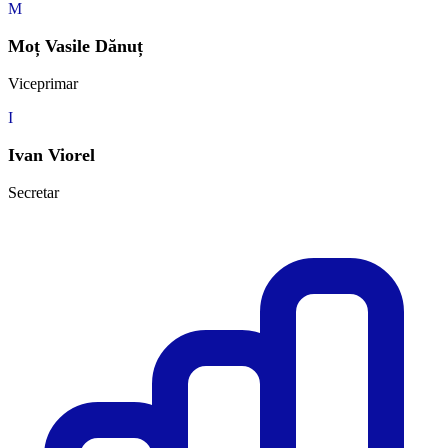
M
Moț Vasile Dănuț
Viceprimar
I
Ivan Viorel
Secretar