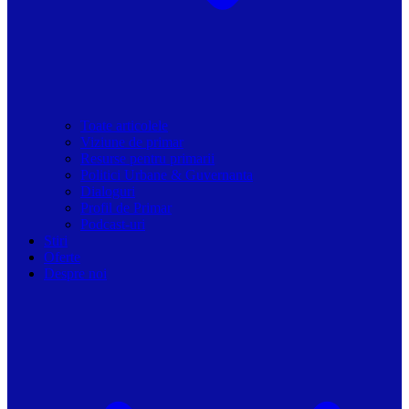
Toate articolele
Viziune de primar
Resurse pentru primarii
Politici Urbane & Guvernanta
Dialoguri
Profil de Primar
Podcast-uri
Stiri
Oferte
Despre noi