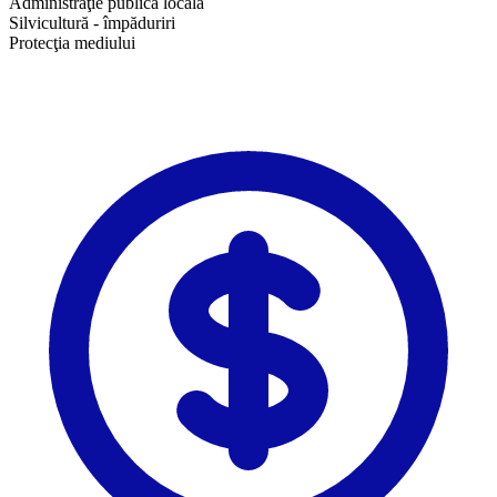
Administraţie publică locală
Silvicultură - împăduriri
Protecţia mediului