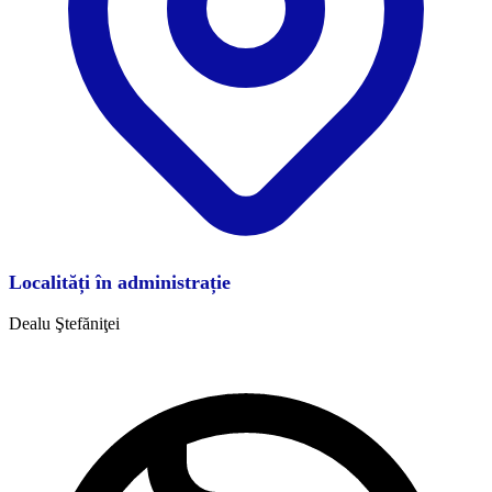
Localități în administrație
Dealu Ştefăniţei