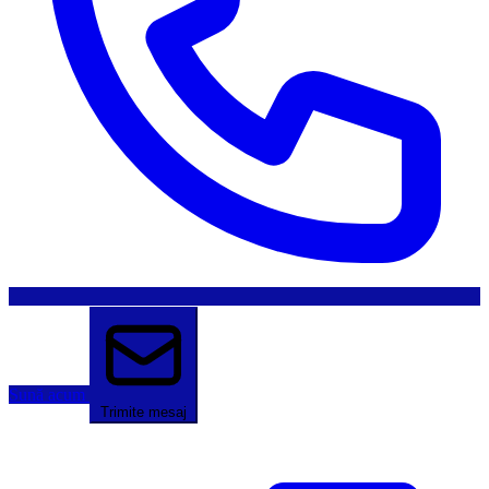
Sună acum
Trimite mesaj