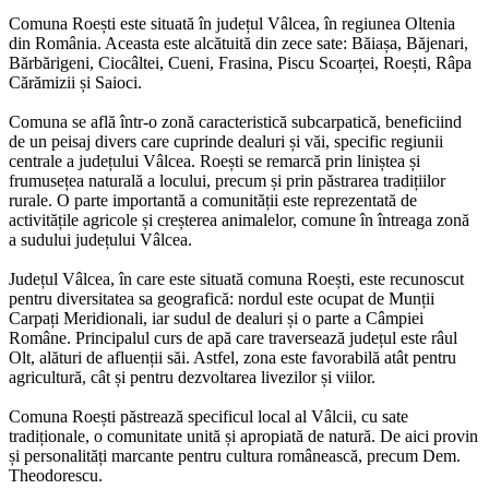
Comuna Roești este situată în județul Vâlcea, în regiunea Oltenia
din România. Aceasta este alcătuită din zece sate: Băiașa, Băjenari,
Bărbărigeni, Ciocâltei, Cueni, Frasina, Piscu Scoarței, Roești, Râpa
Cărămizii și Saioci.
Comuna se află într-o zonă caracteristică subcarpatică, beneficiind
de un peisaj divers care cuprinde dealuri și văi, specific regiunii
centrale a județului Vâlcea. Roești se remarcă prin liniștea și
frumusețea naturală a locului, precum și prin păstrarea tradițiilor
rurale. O parte importantă a comunității este reprezentată de
activitățile agricole și creșterea animalelor, comune în întreaga zonă
a sudului județului Vâlcea.
Județul Vâlcea, în care este situată comuna Roești, este recunoscut
pentru diversitatea sa geografică: nordul este ocupat de Munții
Carpați Meridionali, iar sudul de dealuri și o parte a Câmpiei
Române. Principalul curs de apă care traversează județul este râul
Olt, alături de afluenții săi. Astfel, zona este favorabilă atât pentru
agricultură, cât și pentru dezvoltarea livezilor și viilor.
Comuna Roești păstrează specificul local al Vâlcii, cu sate
tradiționale, o comunitate unită și apropiată de natură. De aici provin
și personalități marcante pentru cultura românească, precum Dem.
Theodorescu.