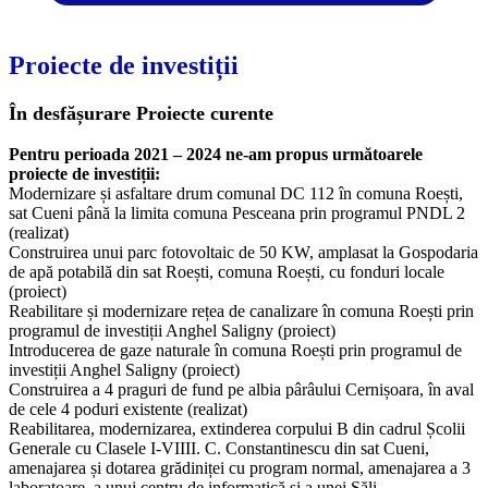
Proiecte de investiții
În desfășurare
Proiecte curente
Pentru perioada 2021 – 2024 ne-am propus următoarele
proiecte de investiții:
Modernizare și asfaltare drum comunal DC 112 în comuna Roești,
sat Cueni până la limita comuna Pesceana prin programul PNDL 2
(realizat)
Construirea unui parc fotovoltaic de 50 KW, amplasat la Gospodaria
de apă potabilă din sat Roești, comuna Roești, cu fonduri locale
(proiect)
Reabilitare și modernizare rețea de canalizare în comuna Roești prin
programul de investiții Anghel Saligny (proiect)
Introducerea de gaze naturale în comuna Roești prin programul de
investiții Anghel Saligny (proiect)
Construirea a 4 praguri de fund pe albia pârâului Cernișoara, în aval
de cele 4 poduri existente (realizat)
Reabilitarea, modernizarea, extinderea corpului B din cadrul Școlii
Generale cu Clasele I-VIIII. C. Constantinescu din sat Cueni,
amenajarea și dotarea grădiniței cu program normal, amenajarea a 3
laboratoare, a unui centru de informatică și a unei Săli