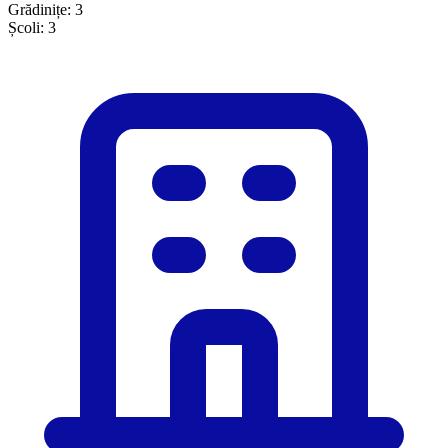
Grădinițe:
3
Școli:
3