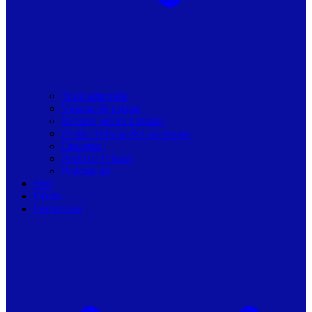
Toate articolele
Viziune de primar
Resurse pentru primarii
Politici Urbane & Guvernanta
Dialoguri
Profil de Primar
Podcast-uri
Stiri
Oferte
Despre noi