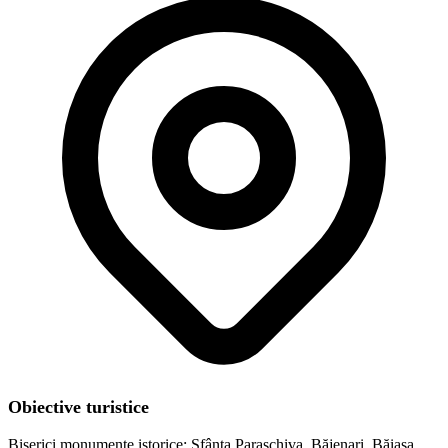
Obiective turistice
Biserici monumente istorice: Sfânta Paraschiva, Băjenari, Băiasa,