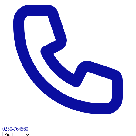
0250-764560
Selectează tab