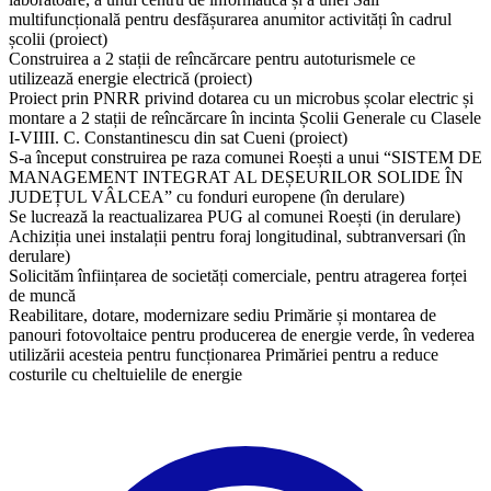
multifuncțională pentru desfășurarea anumitor activități în cadrul
școlii (proiect)
Construirea a 2 stații de reîncărcare pentru autoturismele ce
utilizează energie electrică (proiect)
Proiect prin PNRR privind dotarea cu un microbus școlar electric și
montare a 2 stații de reîncărcare în incinta Școlii Generale cu Clasele
I-VIIII. C. Constantinescu din sat Cueni (proiect)
S-a început construirea pe raza comunei Roești a unui “SISTEM DE
MANAGEMENT INTEGRAT AL DEȘEURILOR SOLIDE ÎN
JUDEȚUL VÂLCEA” cu fonduri europene (în derulare)
Se lucrează la reactualizarea PUG al comunei Roești (in derulare)
Achiziția unei instalații pentru foraj longitudinal, subtranversari (în
derulare)
Solicităm înființarea de societăți comerciale, pentru atragerea forței
de muncă
Reabilitare, dotare, modernizare sediu Primărie și montarea de
panouri fotovoltaice pentru producerea de energie verde, în vederea
utilizării acesteia pentru funcționarea Primăriei pentru a reduce
costurile cu cheltuielile de energie