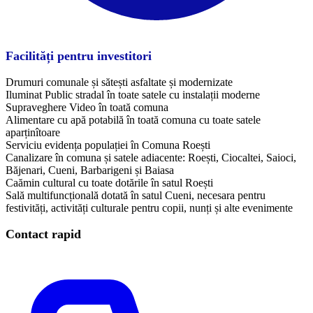
Facilități pentru investitori
Drumuri comunale și sătești asfaltate și modernizate
Iluminat Public stradal în toate satele cu instalații moderne
Supraveghere Video în toată comuna
Alimentare cu apă potabilă în toată comuna cu toate satele
aparținîtoare
Serviciu evidența populației în Comuna Roești
Canalizare în comuna și satele adiacente: Roești, Ciocaltei, Saioci,
Băjenari, Cueni, Barbarigeni și Baiasa
Caămin cultural cu toate dotările în satul Roești
Sală multifuncțională dotată în satul Cueni, necesara pentru
festivități, activități culturale pentru copii, nunți și alte evenimente
Contact rapid