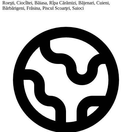
Roeşti, Ciocîltei, Băiasa, Rîpa Cărămizi, Băjenari, Cuieni,
Bărbărigeni, Frăsina, Piscul Scoarţei, Saioci