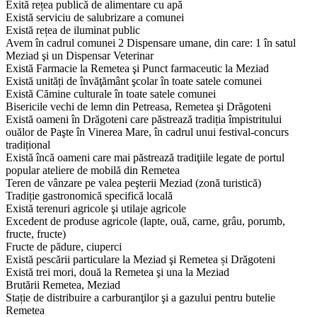
Exită rețea publică de alimentare cu apă
Există serviciu de salubrizare a comunei
Există rețea de iluminat public
Avem în cadrul comunei 2 Dispensare umane, din care: 1 în satul
Meziad şi un Dispensar Veterinar
Există Farmacie la Remetea şi Punct farmaceutic la Meziad
Există unități de învăţământ şcolar în toate satele comunei
Există Cămine culturale în toate satele comunei
Bisericile vechi de lemn din Petreasa, Remetea şi Drăgoteni
Există oameni în Drăgoteni care păstrează tradiția împistritului
ouălor de Paşte în Vinerea Mare, în cadrul unui festival-concurs
tradițional
Există încă oameni care mai păstrează tradiţiile legate de portul
popular ateliere de mobilă din Remetea
Teren de vânzare pe valea peşterii Meziad (zonă turistică)
Tradiție gastronomică specifică locală
Există terenuri agricole şi utilaje agricole
Excedent de produse agricole (lapte, ouă, carne, grâu, porumb,
fructe, fructe)
Fructe de pădure, ciuperci
Există pescării particulare la Meziad şi Remetea și Drăgoteni
Există trei mori, două la Remetea şi una la Meziad
Brutării Remetea, Meziad
Stație de distribuire a carburanţilor şi a gazului pentru butelie
Remetea