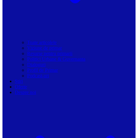
Toate articolele
Viziune de primar
Resurse pentru primarii
Politici Urbane & Guvernanta
Dialoguri
Profil de Primar
Podcast-uri
Stiri
Oferte
Despre noi