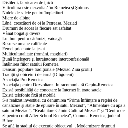
Distilerii, fabricarea de ţuică
Viticultura este dezvoltată în Remetea şi Şoimus
Nuiele de salcie pentru împletituri
Miere de albine
Lână, crescători de oi la Petreasa, Meziad
Drumuri de acces la fiecare sat asfaltat
Vânat bogat şi divers
Lut bun pentru cărămizi, vaioagă
Resurse umane calificate
Femei pricepute la țesut
Multiculturalitate (români, maghiari)
Bună înţelegere şi întrajutorare interconfesională
Întâlnirea fiilor satului Remetea
Dansuri populare tradiţionale (Meziad Ziua şcolii)
Tradiţii şi obiceiuri de iarnă (Drăgoteni)
Asociația Pro Remetea
Asociaţia pentru Dezvoltarea Intracomunitară Gepiu-Remetea
Există posibilități de conectare la Internet în toate satele
Există telefonie fixă şi mobilă
S-a realizat investitiei cu denumirea “Prima înfiinţare a reţelei de
canalizare și stație de epurare în satul Meziad”, “Alimentare cu apă a
satului Meziad”, “Reabilitare Cămin Cultural Meziad” și “Centru de
zi pentru copii After School Remetea”, Comuna Remetea, judetul
Bihor
Se află în stadiul de execuție obiectivul ,, Modernizare drumuri