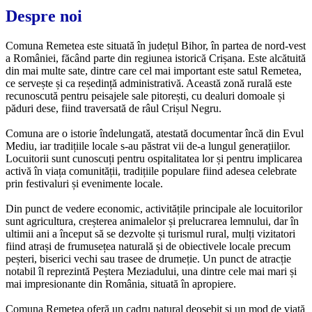
Despre noi
Comuna Remetea este situată în județul Bihor, în partea de nord-vest
a României, făcând parte din regiunea istorică Crișana. Este alcătuită
din mai multe sate, dintre care cel mai important este satul Remetea,
ce servește și ca reședință administrativă. Această zonă rurală este
recunoscută pentru peisajele sale pitorești, cu dealuri domoale și
păduri dese, fiind traversată de râul Crișul Negru.
Comuna are o istorie îndelungată, atestată documentar încă din Evul
Mediu, iar tradițiile locale s-au păstrat vii de-a lungul generațiilor.
Locuitorii sunt cunoscuți pentru ospitalitatea lor și pentru implicarea
activă în viața comunității, tradițiile populare fiind adesea celebrate
prin festivaluri și evenimente locale.
Din punct de vedere economic, activitățile principale ale locuitorilor
sunt agricultura, creșterea animalelor și prelucrarea lemnului, dar în
ultimii ani a început să se dezvolte și turismul rural, mulți vizitatori
fiind atrași de frumusețea naturală și de obiectivele locale precum
peșteri, biserici vechi sau trasee de drumeție. Un punct de atracție
notabil îl reprezintă Peștera Meziadului, una dintre cele mai mari și
mai impresionante din România, situată în apropiere.
Comuna Remetea oferă un cadru natural deosebit și un mod de viață