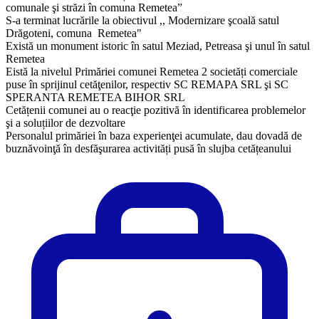
comunale şi străzi în comuna Remetea”
S-a terminat lucrările la obiectivul ,, Modernizare şcoală satul
Drăgoteni, comuna Remetea"
Există un monument istoric în satul Meziad, Petreasa şi unul în satul
Remetea
Eistă la nivelul Primăriei comunei Remetea 2 societăți comerciale
puse în sprijinul cetăţenilor, respectiv SC REMAPA SRL şi SC
SPERANTA REMETEA BIHOR SRL
Cetățenii comunei au o reacţie pozitivă în identificarea problemelor
şi a soluțiilor de dezvoltare
Personalul primăriei în baza experienţei acumulate, dau dovadă de
buznăvoinţă în desfăşurarea activități pusă în slujba cetățeanului