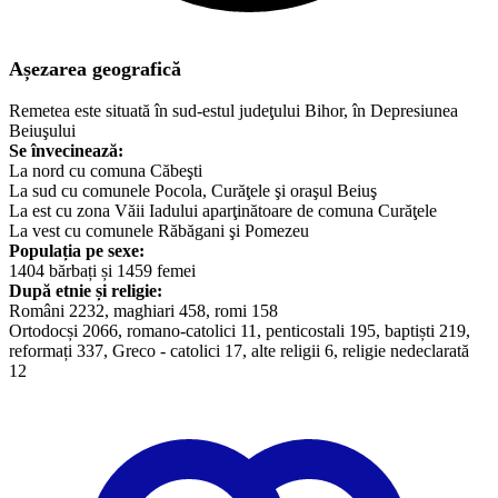
Așezarea geografică
Remetea este situată în sud-estul judeţului Bihor, în Depresiunea
Beiuşului
Se învecinează:
La nord cu comuna Căbeşti
La sud cu comunele Pocola, Curăţele şi oraşul Beiuş
La est cu zona Văii Iadului aparţinătoare de comuna Curăţele
La vest cu comunele Răbăgani şi Pomezeu
Populația pe sexe:
1404 bărbați și 1459 femei
După etnie și religie:
Români 2232, maghiari 458, romi 158
Ortodocși 2066, romano-catolici 11, penticostali 195, baptiști 219,
reformați 337, Greco - catolici 17, alte religii 6, religie nedeclarată
12