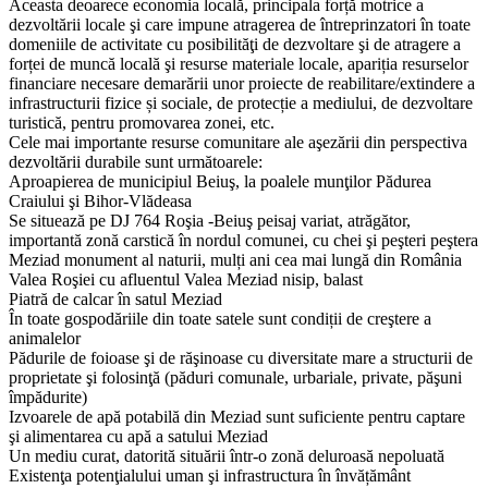
​Aceasta deoarece economia locală, principala forță motrice a
dezvoltării locale şi care impune atragerea de întreprinzatori în toate
domeniile de activitate cu posibilităţi de dezvoltare şi de atragere a
forței de muncă locală şi resurse materiale locale, apariția resurselor
financiare necesare demarării unor proiecte de reabilitare/extindere a
infrastructurii fizice și sociale, de protecție a mediului, de dezvoltare
turistică, pentru promovarea zonei, etc.
Cele mai importante resurse comunitare ale aşezării din perspectiva
dezvoltării durabile sunt următoarele:
Aproapierea de municipiul Beiuş, la poalele munţilor Pădurea
Craiului şi Bihor-Vlădeasa
Se situează pe DJ 764 Roşia -Beiuş peisaj variat, atrăgător,
importantă zonă carstică în nordul comunei, cu chei şi peşteri peştera
Meziad monument al naturii, mulți ani cea mai lungă din România
Valea Roşiei cu afluentul Valea Meziad nisip, balast
Piatră de calcar în satul Meziad
În toate gospodăriile din toate satele sunt condiții de creştere a
animalelor
Pădurile de foioase şi de răşinoase cu diversitate mare a structurii de
proprietate şi folosinţă (păduri comunale, urbariale, private, păşuni
împădurite)
Izvoarele de apă potabilă din Meziad sunt suficiente pentru captare
şi alimentarea cu apă a satului Meziad
Un mediu curat, datorită situării într-o zonă deluroasă nepoluată
Existenţa potenţialului uman şi infrastructura în învățământ