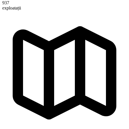
937
exploatații