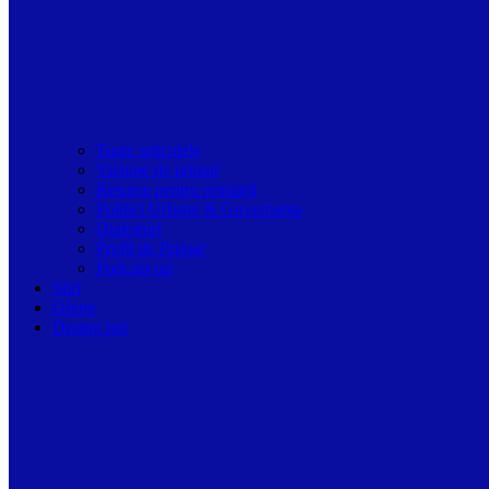
Toate articolele
Viziune de primar
Resurse pentru primarii
Politici Urbane & Guvernanta
Dialoguri
Profil de Primar
Podcast-uri
Stiri
Oferte
Despre noi