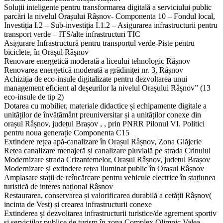
Soluții inteligente pentru transformarea digitală a serviciului public
parcări la nivelul Orașului Râșnov- Componenta 10 – Fondul local,
Investiția I.2 – Sub-investiția I.1.2 – Asigurarea infrastructurii pentru
transport verde – ITS/alte infrastructuri TIC
Asigurare Infrastructură pentru transportul verde-Piste pentru
biciclete, în Orașul Râșnov
Renovare energetică moderată a liceului tehnologic Râșnov
Renovarea energetică moderată a grădiniței nr. 3, Râșnov
Achiziția de eco-insule digitalizate pentru dezvoltarea unui
management eficient al deșeurilor la nivelul Orașului Râșnov” (13
eco-insule de tip 2)
Dotarea cu mobilier, materiale didactice și echipamente digitale a
unităților de învățământ preuniversitar și a unităților conexe din
orașul Râșnov, județul Brașov , , prin PNRR Pilonul VI. Politici
pentru noua generație Componenta C15
Extindere rețea apă-canalizare în Orașul Râșnov, Zona Glăjerie
Rețea canalizare menajeră și canalizare pluvială pe strada Crinului
Modernizare strada Crizantemelor, Orașul Râșnov, județul Brașov
Modernizare și extindere rețea iluminat public în Orașul Râșnov
Amplasare stații de reîncărcare pentru vehicule electrice în stațiunea
turistică de interes național Râșnov
Restaurarea, conservarea și valorificarea durabilă a cetății Râșnov(
incinta de Vest) și crearea infrastructurii conexe
Extinderea și dezvoltarea infrastructurii turistice/de agrement sportiv
și serviciilor publice de turism în zona Complex Olimpic Valea