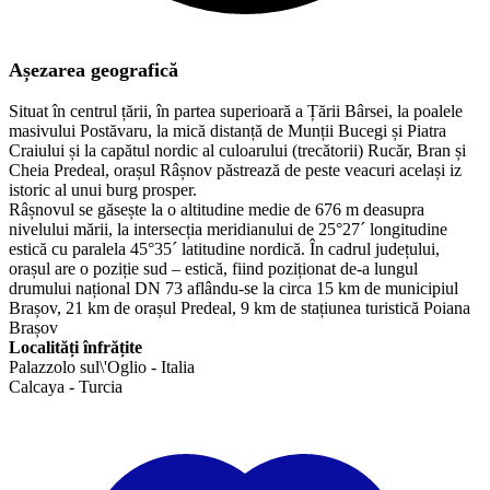
Așezarea geografică
Situat în centrul țării, în partea superioară a Țării Bârsei, la poalele
masivului Postăvaru, la mică distanță de Munții Bucegi și Piatra
Craiului și la capătul nordic al culoarului (trecătorii) Rucăr, Bran și
Cheia Predeal, orașul Râșnov păstrează de peste veacuri același iz
istoric al unui burg prosper.
Râșnovul se găsește la o altitudine medie de 676 m deasupra
nivelului mării, la intersecția meridianului de 25°27´ longitudine
estică cu paralela 45°35´ latitudine nordică. În cadrul județului,
orașul are o poziție sud – estică, fiind poziționat de-a lungul
drumului național DN 73 aflându-se la circa 15 km de municipiul
Brașov, 21 km de orașul Predeal, 9 km de stațiunea turistică Poiana
Brașov
Localități înfrățite
Palazzolo sul\'Oglio - Italia
​Calcaya - Turcia