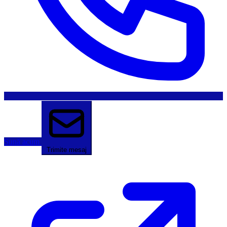
Sună acum
Trimite mesaj