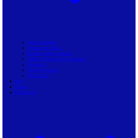
Toate articolele
Viziune de primar
Resurse pentru primarii
Politici Urbane & Guvernanta
Dialoguri
Profil de Primar
Podcast-uri
Stiri
Oferte
Despre noi