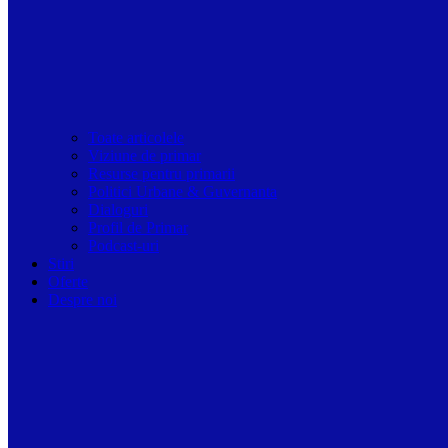
Toate articolele
Viziune de primar
Resurse pentru primarii
Politici Urbane & Guvernanta
Dialoguri
Profil de Primar
Podcast-uri
Stiri
Oferte
Despre noi