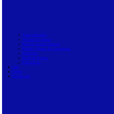
Toate articolele
Viziune de primar
Resurse pentru primarii
Politici Urbane & Guvernanta
Dialoguri
Profil de Primar
Podcast-uri
Stiri
Oferte
Despre noi