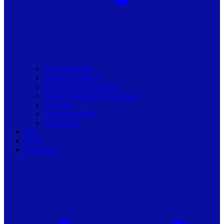
Toate articolele
Viziune de primar
Resurse pentru primarii
Politici Urbane & Guvernanta
Dialoguri
Profil de Primar
Podcast-uri
Stiri
Oferte
Despre noi