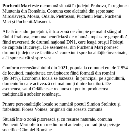
Puchenii Mari
este o comună situată în județul Prahova, în regiunea
Muntenia din România. Comuna este alcătuită din șapte sate:
Miroslăvești, Moara, Odăile, Pietroșani, Puchenii Mari, Puchenii
Mici și Puchenii-Moșneni.
Aflată în sudul județului, într-o zonă de câmpie pe malul stâng al
râului Prahova, comuna beneficiază de o bună amplasare geografică,
fiind traversată de drumul național DN1, care leagă orașul Ploiești
de capitala București. De asemenea, din Puchenii Mari pornesc
drumuri județene ce facilitează conexiuni spre localitățile învecinate,
atât spre est cât și spre vest.
Conform recensământului din 2021, populația comunei era de 7.854
de locuitori, majoritatea covârșitoare fiind formată din români
(89,34%). Economia locală se bazează, în principal, pe agricultură,
domeniu în care activează cei mai mulți dintre locuitori. De
asemenea, satul Odăile este recunoscut pentru producerea
tradițională a sobelor românești.
Printre personalitățile locale se numără poetul Simion Stolnicu și
fotbalistul Florea Voinea, originari din această comună.
Situată într-o zonă pitorească și cu resurse naturale, comuna
Puchenii Mari oferă un mediu rural autentic, cu tradiții și peisaje
specifice Câmpiei Române.