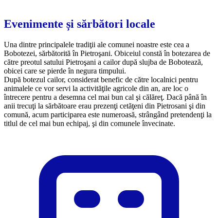
Evenimente și sărbători locale
Una dintre principalele tradiţii ale comunei noastre este cea a
Bobotezei, sărbătorită în Pietroşani. Obiceiul constă în botezarea de
către preotul satului Pietroşani a cailor după slujba de Bobotează,
obicei care se pierde în negura timpului.
După botezul cailor, considerat benefic de către localnici pentru
animalele ce vor servi la activităţile agricole din an, are loc o
întrecere pentru a desemna cel mai bun cal şi călăreţ. Dacă până în
anii trecuţi la sărbătoare erau prezenţi cetăţeni din Pietrosani şi din
comună, acum participarea este numeroasă, strângând pretendenţi la
titlul de cel mai bun echipaj, şi din comunele învecinate.