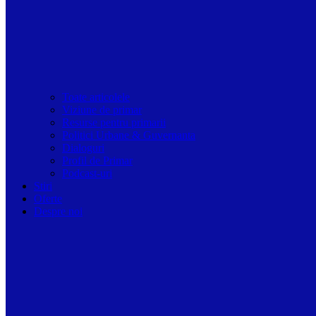
Toate articolele
Viziune de primar
Resurse pentru primarii
Politici Urbane & Guvernanta
Dialoguri
Profil de Primar
Podcast-uri
Stiri
Oferte
Despre noi