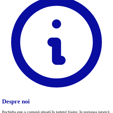
Despre noi
Pochidia este o comună situată în județul Vaslui, în regiunea istorică