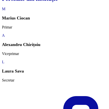
M
Marius Ciocan
Primar
A
Alexandru Chirițoiu
Viceprimar
L
Laura Sava
Secretar