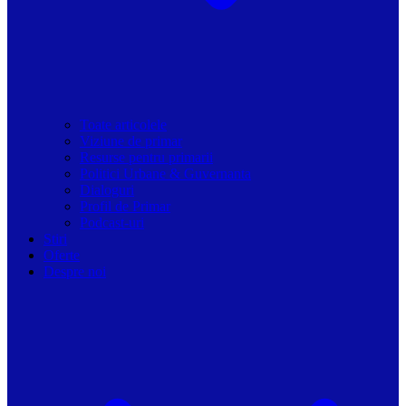
Toate articolele
Viziune de primar
Resurse pentru primarii
Politici Urbane & Guvernanta
Dialoguri
Profil de Primar
Podcast-uri
Stiri
Oferte
Despre noi