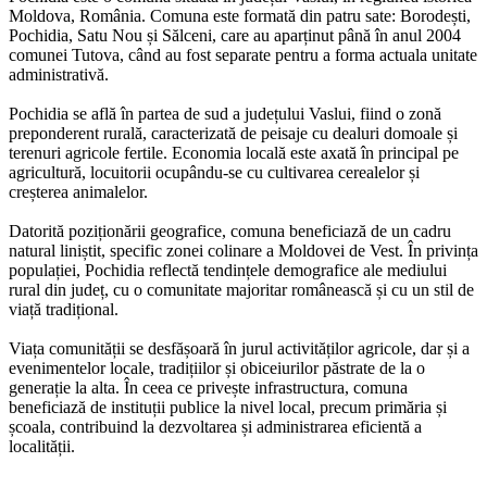
Moldova, România. Comuna este formată din patru sate: Borodești,
Pochidia, Satu Nou și Sălceni, care au aparținut până în anul 2004
comunei Tutova, când au fost separate pentru a forma actuala unitate
administrativă.
Pochidia se află în partea de sud a județului Vaslui, fiind o zonă
preponderent rurală, caracterizată de peisaje cu dealuri domoale și
terenuri agricole fertile. Economia locală este axată în principal pe
agricultură, locuitorii ocupându-se cu cultivarea cerealelor și
creșterea animalelor.
Datorită poziționării geografice, comuna beneficiază de un cadru
natural liniștit, specific zonei colinare a Moldovei de Vest. În privința
populației, Pochidia reflectă tendințele demografice ale mediului
rural din județ, cu o comunitate majoritar românească și cu un stil de
viață tradițional.
Viața comunității se desfășoară în jurul activităților agricole, dar și a
evenimentelor locale, tradițiilor și obiceiurilor păstrate de la o
generație la alta. În ceea ce privește infrastructura, comuna
beneficiază de instituții publice la nivel local, precum primăria și
școala, contribuind la dezvoltarea și administrarea eficientă a
localității.