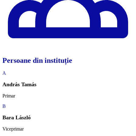
Persoane din instituție
A
András Tamás
Primar
B
Bara László
Viceprimar