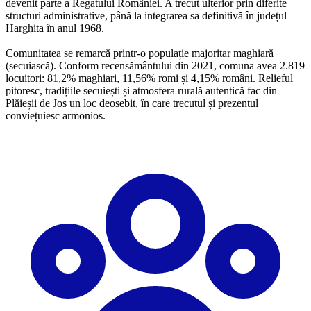
devenit parte a Regatului României. A trecut ulterior prin diferite
structuri administrative, până la integrarea sa definitivă în județul
Harghita în anul 1968.
Comunitatea se remarcă printr-o populație majoritar maghiară
(secuiască). Conform recensământului din 2021, comuna avea 2.819
locuitori: 81,2% maghiari, 11,56% romi și 4,15% români. Relieful
pitoresc, tradițiile secuiești și atmosfera rurală autentică fac din
Plăieșii de Jos un loc deosebit, în care trecutul și prezentul
conviețuiesc armonios.