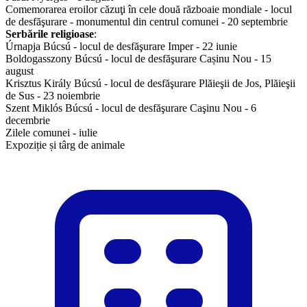
Comemorarea eroilor căzuţi în cele două războaie mondiale - locul
de desfăşurare - monumentul din centrul comunei - 20 septembrie
Serbările religioase
:
Úrnapja Búcsú - locul de desfăşurare Imper - 22 iunie
Boldogasszony Búcsú - locul de desfăşurare Cașinu Nou - 15
august
Krisztus Király Búcsú - locul de desfăşurare Plăieşii de Jos, Plăieşii
de Sus - 23 noiembrie
Szent Miklós Búcsú - locul de desfăşurare Caşinu Nou - 6
decembrie
Zilele comunei - iulie
​Expoziție și târg de animale