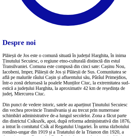
Despre noi
Plăieșii de Jos este o comună situată în județul Harghita, în inima
Ținutului Secuiesc, o regiune etno-culturală distinctă din estul
Transilvaniei. Comuna este compusă din cinci sate: Cașinu Nou,
Iacobeni, Imper, Plăieșii de Jos și Plăieșii de Sus. Comunitatea se
află pe malurile râului Cașin și afluentului său, Pârâul Primejdios,
într-o zonă deluroasă la poalele Munților Ciuc, la extremitatea sud-
estică a județului Harghita, la aproximativ 42 km de reședința de
județ, Miercurea Ciuc.
Din punct de vedere istoric, satele au aparținut Ținutului Secuiesc
din vechea provincie Transilvania și au trecut prin numeroase
schimbări administrative de-a lungul secolelor. Zona a făcut parte
din districtul Csíkszék, apoi, după reforma administrativă din 1876,
a intrat în comitatul Csík al Regatului Ungariei. În urma războiului
româno-ungar din 1919 și a Tratatului de la Trianon din 1920, a