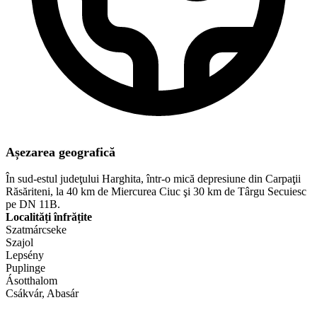
Așezarea geografică
În sud-estul judeţului Harghita, într-o mică depresiune din Carpaţii
Răsăriteni, la 40 km de Miercurea Ciuc şi 30 km de Târgu Secuiesc
pe DN 11B.
Localități înfrățite
Szatmárcseke
Szajol
Lepsény
Puplinge
Ásotthalom
​Csákvár, Abasár