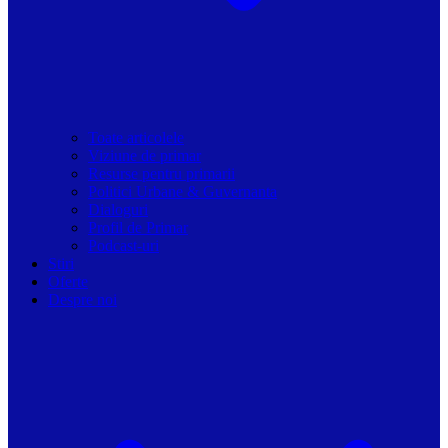
Toate articolele
Viziune de primar
Resurse pentru primarii
Politici Urbane & Guvernanta
Dialoguri
Profil de Primar
Podcast-uri
Stiri
Oferte
Despre noi