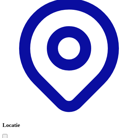
Locatie
Leaflet
|
©
OSM