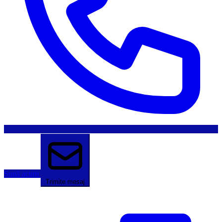
Sună acum
Trimite mesaj