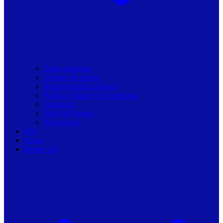
Toate articolele
Viziune de primar
Resurse pentru primarii
Politici Urbane & Guvernanta
Dialoguri
Profil de Primar
Podcast-uri
Stiri
Oferte
Despre noi