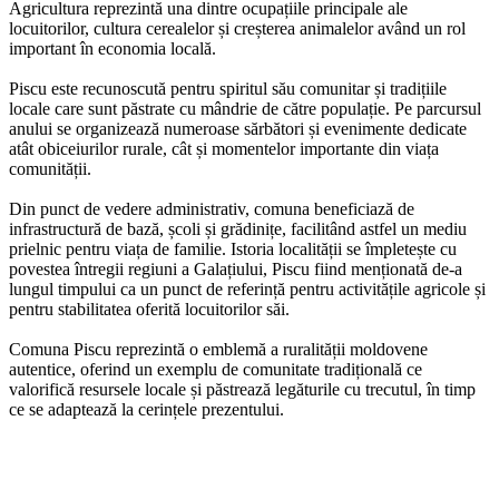
Agricultura reprezintă una dintre ocupațiile principale ale
locuitorilor, cultura cerealelor și creșterea animalelor având un rol
important în economia locală.
Piscu este recunoscută pentru spiritul său comunitar și tradițiile
locale care sunt păstrate cu mândrie de către populație. Pe parcursul
anului se organizează numeroase sărbători și evenimente dedicate
atât obiceiurilor rurale, cât și momentelor importante din viața
comunității.
Din punct de vedere administrativ, comuna beneficiază de
infrastructură de bază, școli și grădinițe, facilitând astfel un mediu
prielnic pentru viața de familie. Istoria localității se împletește cu
povestea întregii regiuni a Galațiului, Piscu fiind menționată de-a
lungul timpului ca un punct de referință pentru activitățile agricole și
pentru stabilitatea oferită locuitorilor săi.
Comuna Piscu reprezintă o emblemă a ruralității moldovene
autentice, oferind un exemplu de comunitate tradițională ce
valorifică resursele locale și păstrează legăturile cu trecutul, în timp
ce se adaptează la cerințele prezentului.