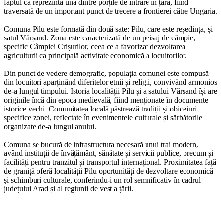
faptul că reprezintă una dintre porțile de intrare în țară, fiind
traversată de un important punct de trecere a frontierei către Ungaria.
Comuna Pilu este formată din două sate: Pilu, care este reședința, și
satul Vărșand. Zona este caracterizată de un peisaj de câmpie,
specific Câmpiei Crișurilor, ceea ce a favorizat dezvoltarea
agriculturii ca principală activitate economică a locuitorilor.
Din punct de vedere demografic, populația comunei este compusă
din locuitori aparținând diferitelor etnii și religii, convivănd armonios
de-a lungul timpului. Istoria localității Pilu și a satului Vărșand își are
originile încă din epoca medievală, fiind menționate în documente
istorice vechi. Comunitatea locală păstrează tradiții și obiceiuri
specifice zonei, reflectate în evenimentele culturale și sărbătorile
organizate de-a lungul anului.
Comuna se bucură de infrastructura necesară unui trai modern,
având instituții de învățământ, sănătate și servicii publice, precum și
facilități pentru tranzitul și transportul internațional. Proximitatea față
de graniță oferă localității Pilu oportunități de dezvoltare economică
și schimburi culturale, conferindu-i un rol semnificativ în cadrul
județului Arad și al regiunii de vest a țării.