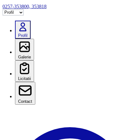
0257-353800, 353818
Selectează tab
Profil
Galerie
Licitatii
Contact