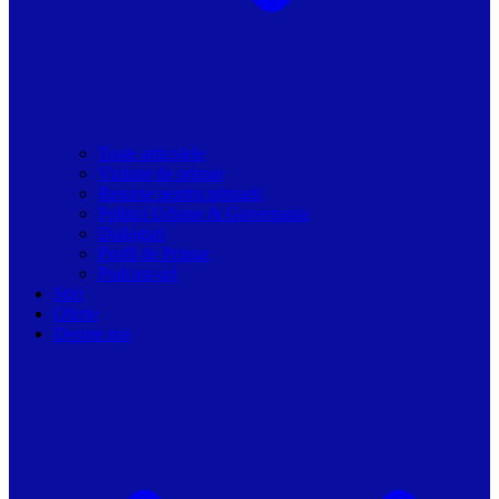
Toate articolele
Viziune de primar
Resurse pentru primarii
Politici Urbane & Guvernanta
Dialoguri
Profil de Primar
Podcast-uri
Stiri
Oferte
Despre noi