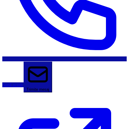
Sună acum
Trimite mesaj