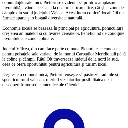
comunitățile sale mici. Pietrari se evidențiază printr-o amplasare
favorabilă, având acces atât la dealuri subcarpatice, cât și la zone de
câmpie din sudul județului Vâlcea. Acest lucru conferă localității un
farmec aparte și o bogată diversitate naturală.
Economie locală se bazează în principal pe agricultură, pomicultură,
creșterea animalelor și cultivarea cerealelor, beneficiind de condițiile
favorabile ale zonei colinare.
Județul Vâlcea, din care face parte comuna Pietrari, este cunoscut
pentru peisajele sale variate, de la munții Carpaților Meridionali până
la coline și câmpii. Râul Olt traversează județul de la nord la sud,
ceea ce oferă oportunități pentru agricultură și turism local.
Deși este o comună mică, Pietrari reușește să păstreze tradițiile și
specificul rural vâlcean, oferind vizitatorilor posibilitatea de a
descoperi frumusețile autentice ale Olteniei.