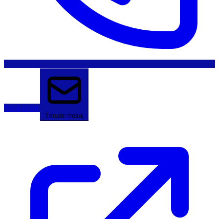
Sună acum
Trimite mesaj