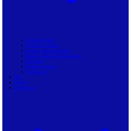
Toate articolele
Viziune de primar
Resurse pentru primarii
Politici Urbane & Guvernanta
Dialoguri
Profil de Primar
Podcast-uri
Stiri
Oferte
Despre noi