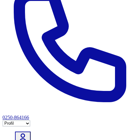
0250-864166
Selectează tab