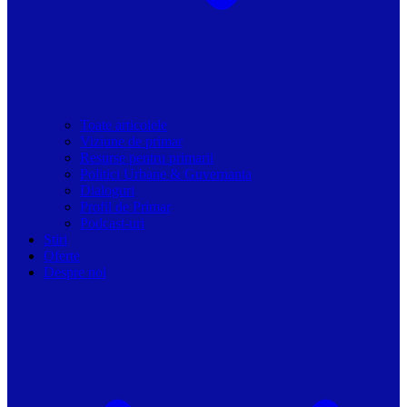
Toate articolele
Viziune de primar
Resurse pentru primarii
Politici Urbane & Guvernanta
Dialoguri
Profil de Primar
Podcast-uri
Stiri
Oferte
Despre noi