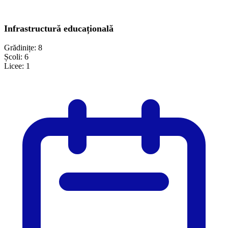
Infrastructură educațională
Grădinițe:
8
Școli:
6
Licee:
1