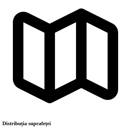
Distribuția suprafeței