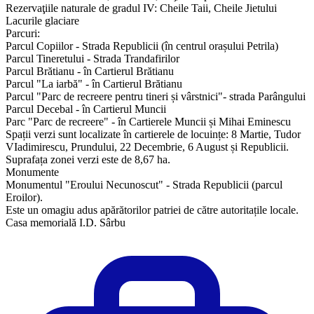
Rezervaţiile naturale de gradul IV: Cheile Taii, Cheile Jietului
Lacurile glaciare
Parcuri:
Parcul Copiilor - Strada Republicii (în centrul orașului Petrila)
Parcul Tineretului - Strada Trandafirilor
Parcul Brătianu - în Cartierul Brătianu
Parcul "La iarbă" - în Cartierul Brătianu
Parcul "Parc de recreere pentru tineri și vârstnici"- strada Parângului
Parcul Decebal - în Cartierul Muncii
Parc "Parc de recreere" - în Cartierele Muncii și Mihai Eminescu
Spații verzi sunt localizate în cartierele de locuințe: 8 Martie, Tudor
VIadimirescu, Prundului, 22 Decembrie, 6 August și Republicii.
Suprafața zonei verzi este de 8,67 ha.
Monumente
Monumentul "Eroului Necunoscut" - Strada Republicii (parcul
Eroilor).
Este un omagiu adus apărătorilor patriei de către autoritațile locale.
Casa memorială I.D. Sârbu