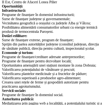
II Est, Centru de Afaceri Lonea Pilier
Oportunități:
Infrastructură:
Programe de finanțare în domeniul infrastructurii;
Surse de finanțare județene și guvernamentale;
Vecinătatea geografică a orașului cu județele Alba și Vâlcea;
Posibilitatea alimentării consumatorilor urbani cu energie termică
produsă de termocentrala Paroșeni.
Dotări edilitare:
Surse de finanțare extrene, program de finanțare;
Sprijin din partea autorităților județene (consiliul județean, direcția
de sănătate publică, direcția pentru cultură, inspectoratul școlar.
Economie și turism:
Programe de finanțare/creditare adresate antreprenorilor;
Programe de finanțare pentru dezvoltare locală;
Oportunitatea amenajării unei stațiuni montane în zona Dobraia;
Valorificarea potențialului de vânătoare și pescuit;
Valorificarea plantelor medicinale și a fructelor de pădure;
Valorificarea superioară a produselor agro-alimentare;
Crearea unei rețele de ferme și gospodării autorizate pentru
practicarea agroturismului.
Servicii sociale:
Programe de finanțare în domeniul social.
Autoritatea publică:
Mediatizarea prin pagina web a localității, a potențialului turistic și a