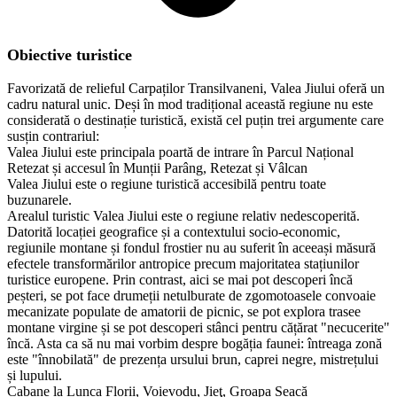
Obiective turistice
Favorizată de relieful Carpaților Transilvaneni, Valea Jiului oferă un
cadru natural unic. Deși în mod tradițional această regiune nu este
considerată o destinație turistică, există cel puțin trei argumente care
susțin contrariul:
Valea Jiului este principala poartă de intrare în Parcul Național
Retezat și accesul în Munții Parâng, Retezat și Vâlcan
Valea Jiului este o regiune turistică accesibilă pentru toate
buzunarele.
Arealul turistic Valea Jiului este o regiune relativ nedescoperită.
Datorită locației geografice și a contextului socio-economic,
regiunile montane și fondul frostier nu au suferit în aceeași măsură
efectele transformărilor antropice precum majoritatea stațiunilor
turistice europene. Prin contrast, aici se mai pot descoperi încă
peșteri, se pot face drumeții netulburate de zgomotoasele convoaie
mecanizate populate de amatorii de picnic, se pot explora trasee
montane virgine și se pot descoperi stânci pentru cățărat "necucerite"
încă. Asta ca să nu mai vorbim despre bogăția faunei: întreaga zonă
este "înnobilată" de prezența ursului brun, caprei negre, mistrețului
și lupului.
Cabane la Lunca Florii, Voievodu, Jieţ, Groapa Seacă