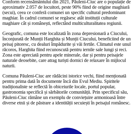
Conform recensământului din 2021, Păuleni-Ciuc are o populație de
aproximativ 2.057 de locuitori, peste 90% fiind de origine maghiară
(secui), ceea ce conferă comunei un specific cultural predominant
maghiar. În cadrul comunei se regăsesc atât instituții culturale
maghiare cât și românești, reflectând multiculturalitatea regiunii.
Geografic, comuna este localizată în zona depresionară a Ciucului,
înconjurată de Munții Harghita și Munții Ciucului, beneficiind de un
peisaj pitoresc, cu dealuri împădurite și văi fertile. Climatul este unul
răcoros, Harghita fiind recunoscută pentru iernile sale lungi și reci.
Zona este apreciată pentru apele minerale, dar și pentru peisajele
naturale deosebite, care atrag turiști dornici de relaxare în mijlocul
naturii.
Comuna Păuleni-Ciuc are rădăcini istorice vechi, fiind menționată
pentru prima dată în documente încă din Evul Mediu. Spiritele
tradiționaliste se reflectă în obiceiurile locale, portul popular,
gastronomia specifică și sărbătorile comunității. Prin specificul său,
Păuleni-Ciuc rămâne un exemplu de conviețuire armonioasă între
diverse etnii și de păstrare a identității secuiești în peisajul românesc.