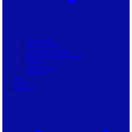
Toate articolele
Viziune de primar
Resurse pentru primarii
Politici Urbane & Guvernanta
Dialoguri
Profil de Primar
Podcast-uri
Stiri
Oferte
Despre noi