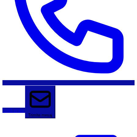
Sună acum
Trimite mesaj