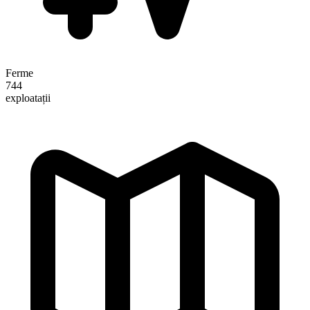
Ferme
744
exploatații