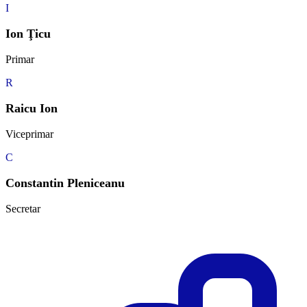
I
Ion Ţicu
Primar
R
Raicu Ion
Viceprimar
C
Constantin Pleniceanu
Secretar