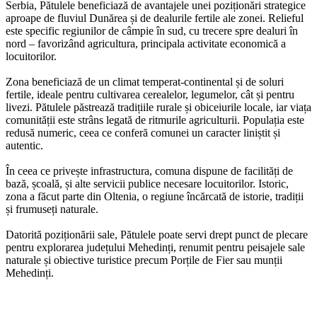
Serbia, Pătulele beneficiază de avantajele unei poziționări strategice
aproape de fluviul Dunărea și de dealurile fertile ale zonei. Relieful
este specific regiunilor de câmpie în sud, cu trecere spre dealuri în
nord – favorizând agricultura, principala activitate economică a
locuitorilor.
Zona beneficiază de un climat temperat-continental și de soluri
fertile, ideale pentru cultivarea cerealelor, legumelor, cât și pentru
livezi. Pătulele păstrează tradițiile rurale și obiceiurile locale, iar viața
comunității este strâns legată de ritmurile agriculturii. Populația este
redusă numeric, ceea ce conferă comunei un caracter liniștit și
autentic.
În ceea ce privește infrastructura, comuna dispune de facilități de
bază, școală, și alte servicii publice necesare locuitorilor. Istoric,
zona a făcut parte din Oltenia, o regiune încărcată de istorie, tradiții
și frumuseți naturale.
Datorită poziționării sale, Pătulele poate servi drept punct de plecare
pentru explorarea județului Mehedinți, renumit pentru peisajele sale
naturale și obiective turistice precum Porțile de Fier sau munții
Mehedinți.