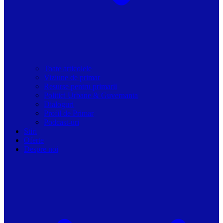
Toate articolele
Viziune de primar
Resurse pentru primarii
Politici Urbane & Guvernanta
Dialoguri
Profil de Primar
Podcast-uri
Stiri
Oferte
Despre noi