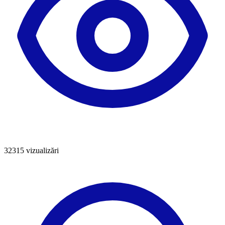
32315
vizualizări