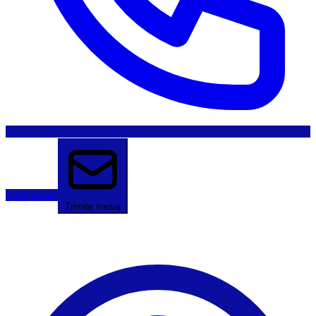
Sună acum
Trimite mesaj