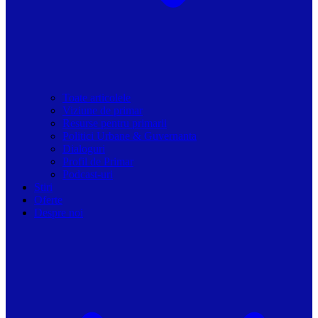
Toate articolele
Viziune de primar
Resurse pentru primarii
Politici Urbane & Guvernanta
Dialoguri
Profil de Primar
Podcast-uri
Stiri
Oferte
Despre noi