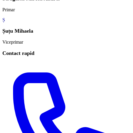
Primar
Ș
Șuțu Mihaela
Viceprimar
Contact rapid