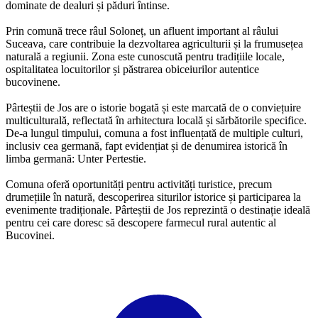
dominate de dealuri și păduri întinse.
Prin comună trece râul Soloneț, un afluent important al râului
Suceava, care contribuie la dezvoltarea agriculturii și la frumusețea
naturală a regiunii. Zona este cunoscută pentru tradițiile locale,
ospitalitatea locuitorilor și păstrarea obiceiurilor autentice
bucovinene.
Pârteștii de Jos are o istorie bogată și este marcată de o conviețuire
multiculturală, reflectată în arhitectura locală și sărbătorile specifice.
De-a lungul timpului, comuna a fost influențată de multiple culturi,
inclusiv cea germană, fapt evidențiat și de denumirea istorică în
limba germană: Unter Pertestie.
Comuna oferă oportunități pentru activități turistice, precum
drumețiile în natură, descoperirea siturilor istorice și participarea la
evenimente tradiționale. Pârteștii de Jos reprezintă o destinație ideală
pentru cei care doresc să descopere farmecul rural autentic al
Bucovinei.