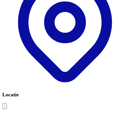
Locatie
Leaflet
|
©
OSM