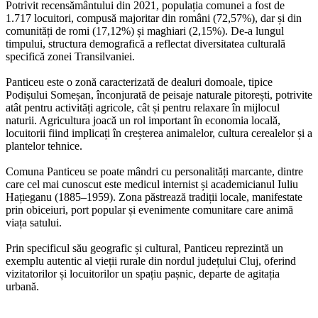
Potrivit recensământului din 2021, populația comunei a fost de
1.717 locuitori, compusă majoritar din români (72,57%), dar și din
comunități de romi (17,12%) și maghiari (2,15%). De-a lungul
timpului, structura demografică a reflectat diversitatea culturală
specifică zonei Transilvaniei.
Panticeu este o zonă caracterizată de dealuri domoale, tipice
Podișului Someșan, înconjurată de peisaje naturale pitorești, potrivite
atât pentru activități agricole, cât și pentru relaxare în mijlocul
naturii. Agricultura joacă un rol important în economia locală,
locuitorii fiind implicați în creșterea animalelor, cultura cerealelor și a
plantelor tehnice.
Comuna Panticeu se poate mândri cu personalități marcante, dintre
care cel mai cunoscut este medicul internist și academicianul Iuliu
Hațieganu (1885–1959). Zona păstrează tradiții locale, manifestate
prin obiceiuri, port popular și evenimente comunitare care animă
viața satului.
Prin specificul său geografic și cultural, Panticeu reprezintă un
exemplu autentic al vieții rurale din nordul județului Cluj, oferind
vizitatorilor și locuitorilor un spațiu pașnic, departe de agitația
urbană.