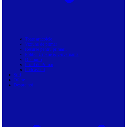
Toate articolele
Viziune de primar
Resurse pentru primarii
Politici Urbane & Guvernanta
Dialoguri
Profil de Primar
Podcast-uri
Stiri
Oferte
Despre noi