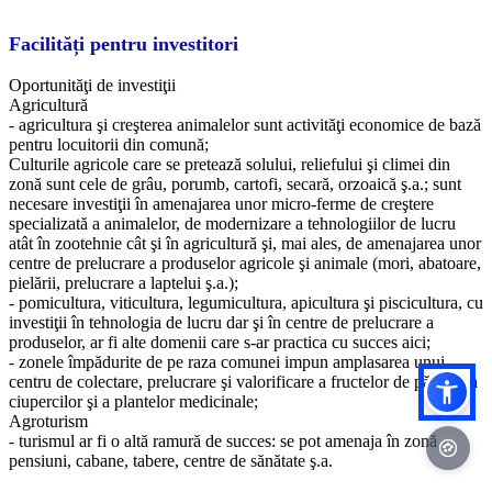
Facilități pentru investitori
Oportunităţi de investiţii
Agricultură
- agricultura şi creşterea animalelor sunt activităţi economice de bază
pentru locuitorii din comună;
Culturile agricole care se pretează solului, reliefului şi climei din
zonă sunt cele de grâu, porumb, cartofi, secară, orzoaică ş.a.; sunt
necesare investiţii în amenajarea unor micro-ferme de creştere
specializată a animalelor, de modernizare a tehnologiilor de lucru
atât în zootehnie cât şi în agricultură şi, mai ales, de amenajarea unor
centre de prelucrare a produselor agricole şi animale (mori, abatoare,
pielării, prelucrare a laptelui ş.a.);
- pomicultura, viticultura, legumicultura, apicultura şi piscicultura, cu
investiţii în tehnologia de lucru dar şi în centre de prelucrare a
produselor, ar fi alte domenii care s-ar practica cu succes aici;
- zonele împădurite de pe raza comunei impun amplasarea unui
centru de colectare, prelucrare şi valorificare a fructelor de pădure, a
ciupercilor şi a plantelor medicinale;
Agroturism
- turismul ar fi o altă ramură de succes: se pot amenaja în zonă
pensiuni, cabane, tabere, centre de sănătate ş.a.