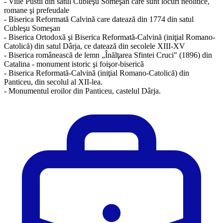
- Viile Pustii din satul Cubleşu Someşan care sunt locuri neolitice,
romane şi prefeudale
- Biserica Reformată Calvină care datează din 1774 din satul
Cubleşu Someşan
- Biserica Ortodoxă şi Biserica Reformată-Calvină (iniţial Romano-
Catolică) din satul Dârja, ce datează din secolele XIII-XV
- Biserica românească de lemn „Înălţarea Sfintei Cruci" (1896) din
Catalina - monument istoric şi foişor-biserică
- Biserica Reformată-Calvină (iniţial Romano-Catolică) din
Panticeu, din secolul al XII-lea.
- Monumentul eroilor din Panticeu, castelul Dârja.