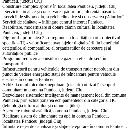
Panticeu, județul Cluj
Construire complex sportiv în localitatea Panticeu, județul Cluj
”Servicii climatice și conservarea pădurilor”, aferentă măsurii.
„servicii de silvomediu, servicii climatice și conservarea pădurilor”
Servicii de sănătate – înființare centrul integrat Panticeu
Reabilitare, modernizare și dotare cămin cultural în localitatea
Panticeu, județul Cluj
Digirural - prioritatea 2 - o regiune cu localități smart - obiectivul
specific a(II) - valorificarea avantajelor digitalizării, în beneficiul
cetățenilor, al companiilor, al organizațiilor de cercetare și al
autorităților publice
​Programul reducerea emisiilor de gaze cu efect de seră în
transporturi
Infrastructurii pentru vehiculele de transport rutier nepoluant din
punct de vedere energetic: staţii de reîncărcare pentru vehicule
electrice în comuna Panticeu
Achiziția unui microbuz nepoluant (electric) utilizat în scopuri
comunitare în comuna Panticeu, județul Cluj
Dezvoltarea sistemelor inteligente de management local din comuna
Panticeu, prin achiziționarea echipamentelor din categoria TIC
(tehnologia informațiilor și comunicațiilor)
Așternere mixtură asfaltică, comuna Panticeu, județul Cluj
Realizare sistem de alimentare cu apă în comuna Panticeu,
localitatea Panticeu, județul Cluj
Înființare rețea de canalizare și stație de epurare în comuna Panticeu,