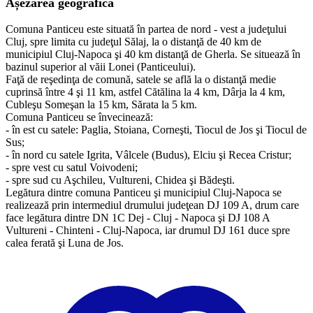
Așezarea geografică
Comuna Panticeu este situată în partea de nord - vest a judeţului
Cluj, spre limita cu judeţul Sălaj, la o distanţă de 40 km de
municipiul Cluj-Napoca şi 40 km distanţă de Gherla. Se situează în
bazinul superior al văii Lonei (Panticeului).
Faţă de reşedinţa de comună, satele se află la o distanţă medie
cuprinsă între 4 şi 11 km, astfel Cătălina la 4 km, Dârja la 4 km,
Cubleşu Someşan la 15 km, Sărata la 5 km.
Comuna Panticeu se învecinează:
- în est cu satele: Paglia, Stoiana, Corneşti, Tiocul de Jos şi Tiocul de
Sus;
- în nord cu satele Igrita, Vâlcele (Budus), Elciu şi Recea Cristur;
- spre vest cu satul Voivodeni;
- spre sud cu Aşchileu, Vultureni, Chidea şi Bădeşti.
​Legătura dintre comuna Panticeu şi municipiul Cluj-Napoca se
realizează prin intermediul drumului judeţean DJ 109 A, drum care
face legătura dintre DN 1C Dej - Cluj - Napoca şi DJ 108 A
Vultureni - Chinteni - Cluj-Napoca, iar drumul DJ 161 duce spre
calea ferată şi Luna de Jos.