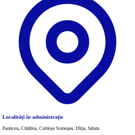
Localități în administrație
Panticeu, Cătălina, Cubleşu Someşan, Dîrja, Sărata