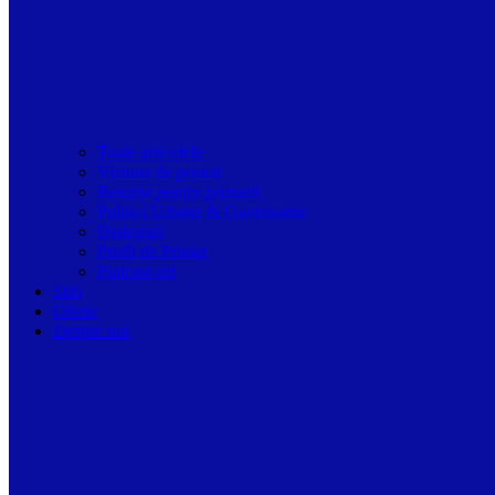
Toate articolele
Viziune de primar
Resurse pentru primarii
Politici Urbane & Guvernanta
Dialoguri
Profil de Primar
Podcast-uri
Stiri
Oferte
Despre noi