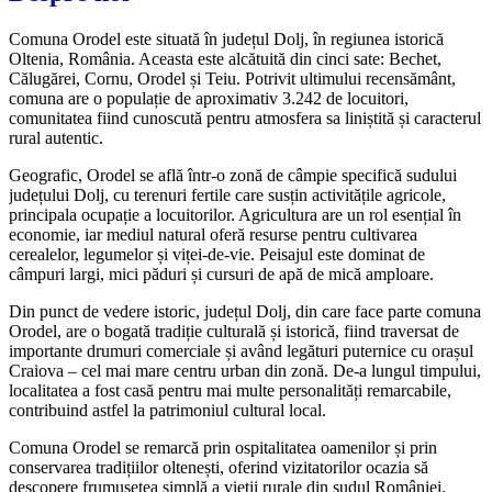
Comuna Orodel este situată în județul Dolj, în regiunea istorică
Oltenia, România. Aceasta este alcătuită din cinci sate: Bechet,
Călugărei, Cornu, Orodel și Teiu. Potrivit ultimului recensământ,
comuna are o populație de aproximativ 3.242 de locuitori,
comunitatea fiind cunoscută pentru atmosfera sa liniștită și caracterul
rural autentic.
Geografic, Orodel se află într-o zonă de câmpie specifică sudului
județului Dolj, cu terenuri fertile care susțin activitățile agricole,
principala ocupație a locuitorilor. Agricultura are un rol esențial în
economie, iar mediul natural oferă resurse pentru cultivarea
cerealelor, legumelor și viței-de-vie. Peisajul este dominat de
câmpuri largi, mici păduri și cursuri de apă de mică amploare.
Din punct de vedere istoric, județul Dolj, din care face parte comuna
Orodel, are o bogată tradiție culturală și istorică, fiind traversat de
importante drumuri comerciale și având legături puternice cu orașul
Craiova – cel mai mare centru urban din zonă. De-a lungul timpului,
localitatea a fost casă pentru mai multe personalități remarcabile,
contribuind astfel la patrimoniul cultural local.
Comuna Orodel se remarcă prin ospitalitatea oamenilor și prin
conservarea tradițiilor oltenești, oferind vizitatorilor ocazia să
descopere frumusețea simplă a vieții rurale din sudul României.