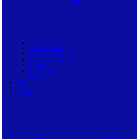
Toate articolele
Viziune de primar
Resurse pentru primarii
Politici Urbane & Guvernanta
Dialoguri
Profil de Primar
Podcast-uri
Stiri
Oferte
Despre noi