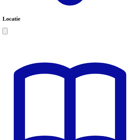
Locatie
Leaflet
|
©
OSM