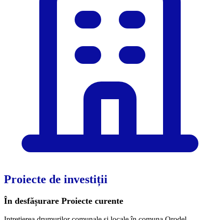
Proiecte de investiții
În desfășurare
Proiecte curente
Intrețierea drumurilor comunale și locale în comuna Orodel