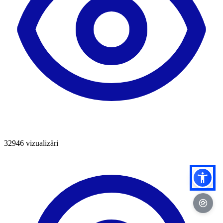
32946
vizualizări