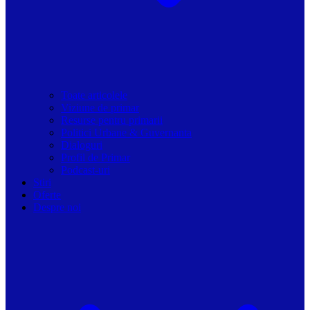
Toate articolele
Viziune de primar
Resurse pentru primarii
Politici Urbane & Guvernanta
Dialoguri
Profil de Primar
Podcast-uri
Stiri
Oferte
Despre noi