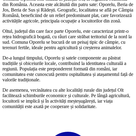
din România. Aceasta este alcătuită din patru sate: Oporelu, Beria de
Jos, Beria de Sus și Rădești. Geografic, localitatea se află pe Câmpia
Română, beneficiind de un relief predominant plat, care favorizează
activitățile agricole, principala ocupație a locuitorilor din zonă.
Oltul, județul din care face parte Oporelu, este caracterizat printr-o
rețea hidrografică bogată, cu râuri care străbat teritoriul de la nord la
sud. Comuna Oporelu se bucură de un peisaj tipic de câmpie, cu
terenuri fertile, ideale pentru agricultură și creșterea animalelor.
De-a lungul timpului, Oporelu și satele componente au păstrat
tradițiile și obiceiurile locale, contribuind la identitatea culturală a
regiunii. Populația este preponderent formată din români, iar
comunitatea este cunoscută pentru ospitalitatea și atașamentul față de
valorile tradiționale.
De asemenea, vecinătatea cu alte localități rurale din județul Olt
facilitează schimburile economice și culturale. Pe lângă agricultură,
locuitorii se implică și în activități meșteșugărești, iar viața
comunității este axată pe cooperare și solidaritate.