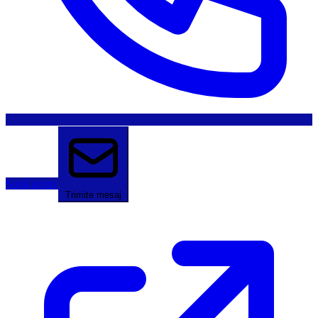
Sună acum
Trimite mesaj