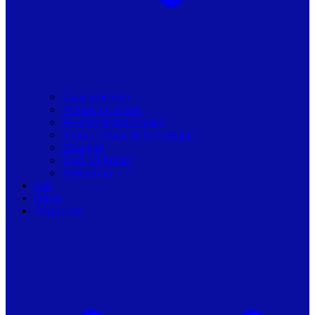
Toate articolele
Viziune de primar
Resurse pentru primarii
Politici Urbane & Guvernanta
Dialoguri
Profil de Primar
Podcast-uri
Stiri
Oferte
Despre noi