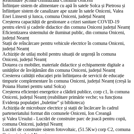
Reabilitare Școala Gimnazială Comuna Oniceni
Înființare sistem de alimentare cu apă în satele Solca și Pietrosu și
înfiintțare sistem de canalizare ape uzate în satele Oniceni, Valea
Enei Linsesti și lunca, comuna Oniceni, județul Neamț
Creșterea capacității de gestionare a crizei sanitare COVID-19
pentru elevii și cadrele didactice din comuna Oniceni județul Neamț
Eficientizarea sistemului de iluminat public, din comuna Oniceni,
județul Neamț
Stații de reîncărcare pentru vehicule electrice în comuna Oniceni,
județul Neamț
Achiziție de utilaj mobil pentru situații de urgență în comuna
Oniceni, județul Neamț
Dotarea cu mobilier, materiale didactice și echipamente digitale a
unităților de învățământ din comuna Oniceni, județul Neamț
Cresterea calității educației prin înființarea de servicii de educație
timpurie complementare în comuna Oniceni, județul Neamț (creșă la
Poiana Humei pentru satul Solca)
Creșterea eficienței energetice a clădirii publice, corp c1, în comuna
Oniceni, județul Neamț (reabilitare primărie veche; va funcționa
Evidența populației „buletine” și biblioteca)
Achiziția de microbuze electrice și stații de încărcare în cadrul
parteneriatului format din comunele Oniceni, Ion Creangă
și Valea Ursului - Lucrări de construire parc de joacă pentru copii,
comuna Oniceni, județul Neamț
Lucrări de construire sistem fotovoltaic, (51.5Kw) corp C2, comuna