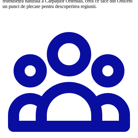
frumusețea naturală a Carpaților Orientali, ceea ce face din Oniceni
un punct de plecare pentru descoperirea regiunii.