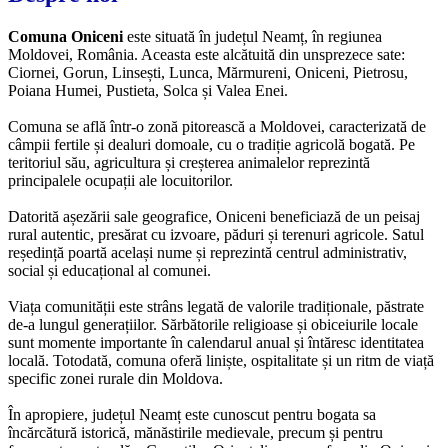
Comuna Oniceni
este situată în județul Neamț, în regiunea
Moldovei, România. Aceasta este alcătuită din unsprezece sate:
Ciornei, Gorun, Linsești, Lunca, Mărmureni, Oniceni, Pietrosu,
Poiana Humei, Pustieta, Solca și Valea Enei.
Comuna se află într-o zonă pitorească a Moldovei, caracterizată de
câmpii fertile și dealuri domoale, cu o tradiție agricolă bogată. Pe
teritoriul său, agricultura și creșterea animalelor reprezintă
principalele ocupații ale locuitorilor.
Datorită așezării sale geografice, Oniceni beneficiază de un peisaj
rural autentic, presărat cu izvoare, păduri și terenuri agricole. Satul
reședință poartă același nume și reprezintă centrul administrativ,
social și educațional al comunei.
Viața comunității este strâns legată de valorile tradiționale, păstrate
de-a lungul generațiilor. Sărbătorile religioase și obiceiurile locale
sunt momente importante în calendarul anual și întăresc identitatea
locală. Totodată, comuna oferă liniște, ospitalitate și un ritm de viață
specific zonei rurale din Moldova.
În apropiere, județul Neamț este cunoscut pentru bogata sa
încărcătură istorică, mănăstirile medievale, precum și pentru