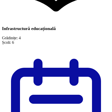
Infrastructură educațională
Grădinițe:
4
Școli:
6