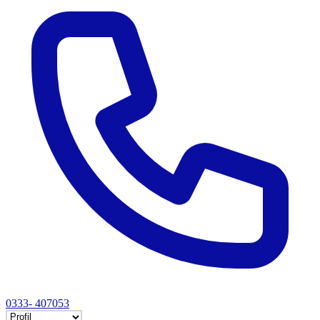
0333- 407053
Selectează tab