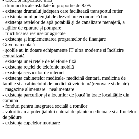
- drumuri locale asfaltate în proportie de 82%
- existența drumului județean care facilitează transportul rutier
- existența unui potenţial de dezvoltare economică bun
- existența rețelelor de apă potabilă și de canalizare menajeră, a
stațiilor de epurare și pompare
- fructificarea resurselor agricole
- existența și implementarea programelor de finanţare
Guvernamentală
- școlile au în dotare echipamente IT ultra moderne și încălzire
centralizată
- existența unei reţele de telefonie fixă
- existența reţelei de telefonie mobilă
- existența serviciilor de internet
- existența cabinetelor medicale- medicină dentară, medicina de
familie și a cabinetului de medicină veterinară(renovate și dotate)
- magazine alimentare - nealimentare
- existența parcurilor și a locurilor de joacă în toate localitățile din
comună
- fonduri pentru integrarea socială a romilor
- valorificarea potenţialului natural de plante medicinale și a fructelor
de pădure
- existența capelelor mortuare