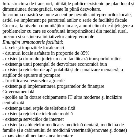
Infrastructura de transport, utilităţile publice existente pe plan local și
dimensiunea demografică, toate în plină dezvoltare.
În comuna noastră se pune accent pe nevoile antreprenorilor locale,
astfel s-a implement pe parcursul anilor o serie de facilități fiscale
Crearea, la nivelul comunităților locale, a unui climat de înțelegere a
problemelor cu care se confruntă întreprinzătorii din mediul rural,
precum și susținerea inițiativelor antreprenoriale
Enunțăm urmatoarele facilități:
- taxele și impozitele locale mici
- drumuri locale asfaltate în proportie de 85%
- existența drumului județean care facilitează transportul rutier
- existența unui potenţial de dezvoltare economică bun
- existența retelelor de apă potabilă și de canalizare menajeră, a
stațiilor de epurare și pompare
- fructificarea resurselor agricole
- existența și implementarea programelor de finanţare
Guvernamentală
- școlile au în dotare echipamente IT ultra moderne și încălzire
centralizată
- existența unei reţele de telefonie fixă
- existența reţelei de telefonie mobilă
- existența serviciilor de internet
- existența cabinetelor medicale- medicină dentară, medicina de
familie și a cabinetului de medicină veterinară(renovate și dotate)
- magazine alimentare - nealimentare