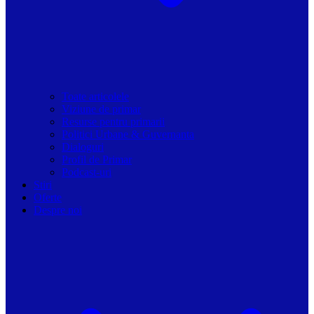
Toate articolele
Viziune de primar
Resurse pentru primarii
Politici Urbane & Guvernanta
Dialoguri
Profil de Primar
Podcast-uri
Stiri
Oferte
Despre noi