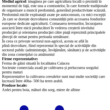
Mediul agricol
: imaginea pe care agricultura locală o prezintă în
momentul de faţă, este una a contrastelor, în care formele tradiţionale
de organizare a muncii predomină, generând productivitate scăzută.
Predomină micile exploatații axate pe autoconsum, cu mici excepții
,în care se dorește dezvoltarea comunității prin accesarea fondurilor
europene dedicate agriculturii. Comasarea terenurilor, încurajarea
asocierii între micii producători în vederea creșterii nivelului
producţiei și orientarea producţiei către piaţă reprezintă principalele
direcţii de urmat pentru perioada următoare.
În ceea ce privește sectorul non-agricol, acesta se află în
plină dezvoltare, fiind reprezentat în special de activităţile din
sectorul public (administraţie, învăţământ, sănătate) și de activităţile
din zona comerţului cu amănuntul
Firme reprezentative:
Ferma de găini situată în localitatea Calacea
Societate comerciala axată pe cultivarea și prelucrarea sorgului
pentru maturi
Reprezentative la cultivarea cerealelor sunt mai multe societăți care
lucrează între 40ha- 500 ha teren arabil.
Produse locale:
Ardei pentru boia, mături din sorg, miere de albine