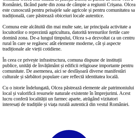
României, făcând parte din zona de câmpie a regiunii Crișana. Olcea
este cunoscută pentru peisajele sale agricole și pentru comunitatea sa
tradițională, care păstrează obiceiuri locale autentice.
Comuna este alcătuită din mai multe sate, iar principala activitate a
locuitorilor o reprezintă agricultura, datorită terenurilor fertile care
domină zona. De-a lungul timpului, Olcea s-a dezvoltat ca un centru
rural în care se regăsesc atât elemente moderne, cât și aspecte
tradiționale ale vieții cotidiene.
În ceea ce privește infrastructura, comuna dispune de instituții
publice, unități de învățământ și edificii religioase importante pentru
comunitate. De asemenea, aici se desfășoară diverse manifestări
culturale și sărbători populare care reflectă identitatea locală.
Cu o istorie îndelungată, Olcea păstrează elemente ale patrimoniului
local și valorifică resursele naturale existente în împrejurimi. Acest
lucru conferă localității un farmec aparte, atrăgând vizitatori
interesați de tradițiile și viața rurală autentică din vestul României.