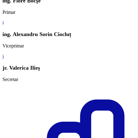
ing. Flore Bocşe
Primar
i
ing. Alexandru Sorin Ciocluț
Viceprimar
j
jr. Valerica Ilieş
Secretar