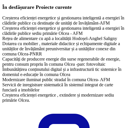
În desfășurare
Proiecte curente
Creșterea eficienței energetice și gestionarea inteligentă a energiei în
clădirile publice cu destinație de unități de învățământ-AFM
Creșterea eficienței energetice și gestionarea inteligentă a energiei în
clădirile publice sediu primărie Olcea - AFM
Rețea de alimentare cu apă a localității Hodoșel-Anghel Saligny
Dotarea cu mobilier , materiale didactice și echipamente digitale a
unităților de învățământ preuniversitar și a unităților conexe din
comuna Olcea-PNRR
Capacităţi de producere energie din surse regenerabile de energie,
pentru consum propriu în comuna Olcea -parc fotovoltaic
Îmbunătățirea conținutului digital și a infrastructurii tic sistemice în
domeniul e-educație în comuna Olcea
Modernizare iluminat public stradal în comuna Olcea- AFM
Servicii de inregistrare sistematică în sistemul integrat de carte
funciară a imobilelor
Creșterea eficienței energetice , extindere și modernizare sediu
primărie Olcea.