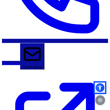
Sună acum
Trimite mesaj