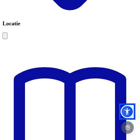
Locatie
Leaflet
|
©
OSM