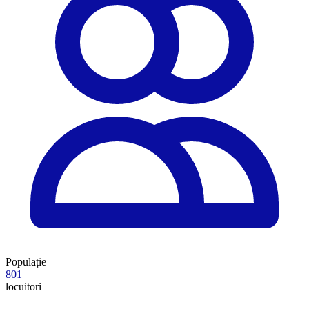
Populație
801
locuitori