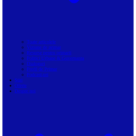
Toate articolele
Viziune de primar
Resurse pentru primarii
Politici Urbane & Guvernanta
Dialoguri
Profil de Primar
Podcast-uri
Stiri
Oferte
Despre noi