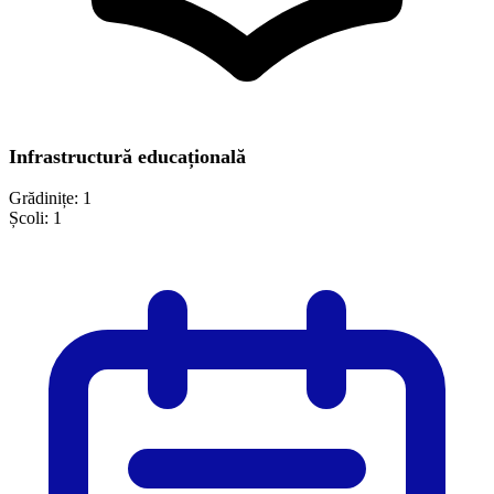
Infrastructură educațională
Grădinițe:
1
Școli:
1