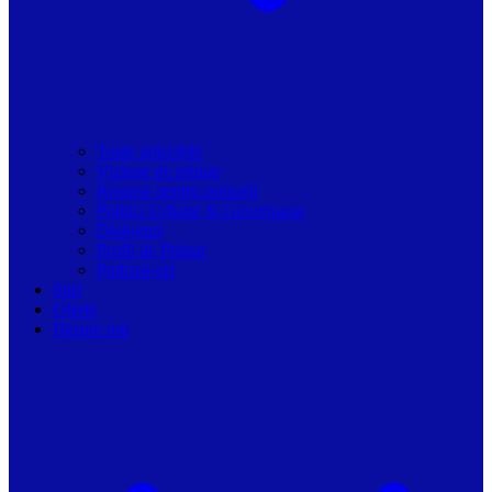
Toate articolele
Viziune de primar
Resurse pentru primarii
Politici Urbane & Guvernanta
Dialoguri
Profil de Primar
Podcast-uri
Stiri
Oferte
Despre noi