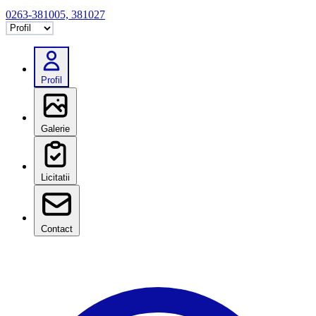
0263-381005, 381027
Selectează tab
Profil
Galerie
Licitatii
Contact