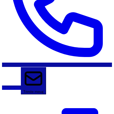
Sună acum
Trimite mesaj