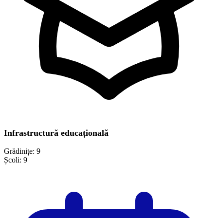
Infrastructură educațională
Grădinițe:
9
Școli:
9