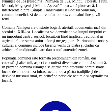
Nimigea de Jos (reședința), Nimigea de Sus, Mintiu, Florești, Tăuții,
Mocod, Mogoșeni și Mititei. Așezată într-o zonă pitorească, la
interferența dintre Câmpia Transilvaniei și Podisul Someșan,
comuna beneficiază de un relief armonios, cu dealuri line și văi
fertil.
Comuna Nimigea are o istorie bogată, atestată documentar încă din
secolul al XIII-lea. Localitatea s-a dezvoltat de-a lungul timpului ca
un important centru agricol, locuitorii fiind implicați tradițional în
agricultură, creșterea animalelor și meșteșuguri. Patrimoniul istoric și
cultural al comunei include biserici vechi de piatră și clădiri cu
arhitectură tradițională, care dau o notă autentică zonei.
Populația comunei este formată predominant din români, dar
coexistă și alte etnii, aspect ce conferă diversitate culturală și etnică.
În prezent, comuna Nimigea se afirmă prin eforturile administrației
locale de a moderniza infrastructura, de a păstra tradițiile și de a
dezvolta turismul rural, valorificând peisajele naturale și ospitalitatea
locală.