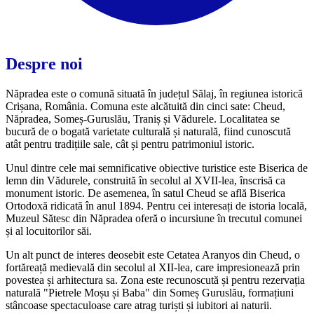
Despre noi
Năpradea este o comună situată în județul Sălaj, în regiunea istorică
Crișana, România. Comuna este alcătuită din cinci sate: Cheud,
Năpradea, Someș-Guruslău, Traniș și Vădurele. Localitatea se
bucură de o bogată varietate culturală și naturală, fiind cunoscută
atât pentru tradițiile sale, cât și pentru patrimoniul istoric.
Unul dintre cele mai semnificative obiective turistice este Biserica de
lemn din Vădurele, construită în secolul al XVII-lea, înscrisă ca
monument istoric. De asemenea, în satul Cheud se află Biserica
Ortodoxă ridicată în anul 1894. Pentru cei interesați de istoria locală,
Muzeul Sătesc din Năpradea oferă o incursiune în trecutul comunei
și al locuitorilor săi.
Un alt punct de interes deosebit este Cetatea Aranyos din Cheud, o
fortăreață medievală din secolul al XII-lea, care impresionează prin
povestea și arhitectura sa. Zona este recunoscută și pentru rezervația
naturală "Pietrele Moșu și Baba" din Someș Guruslău, formațiuni
stâncoase spectaculoase care atrag turiști și iubitori ai naturii.