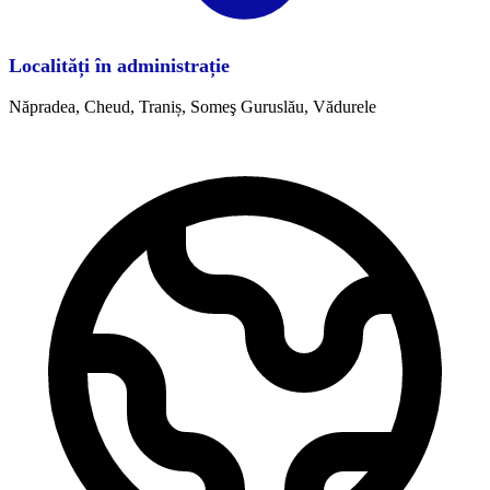
Localități în administrație
Năpradea, Cheud, Traniș, Someş Guruslău, Vădurele