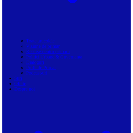
Toate articolele
Viziune de primar
Resurse pentru primarii
Politici Urbane & Guvernanta
Dialoguri
Profil de Primar
Podcast-uri
Stiri
Oferte
Despre noi