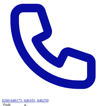
0260-646175, 646101, 646250
Selectează tab