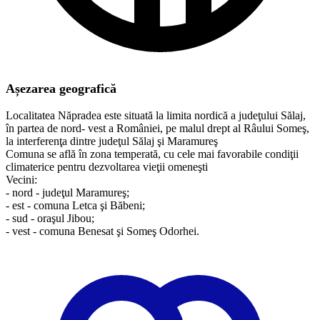
Așezarea geografică
Localitatea Năpradea este situată la limita nordică a judeţului Sălaj,
în partea de nord- vest a României, pe malul drept al Râului Someş,
la interferenţa dintre judeţul Sălaj şi Maramureş
Comuna se află în zona temperată, cu cele mai favorabile condiţii
climaterice pentru dezvoltarea vieţii omeneşti
Vecini:
- nord - judeţul Maramureş;
- est - comuna Letca şi Băbeni;
- sud - oraşul Jibou;
- vest - comuna Benesat şi Someş Odorhei.