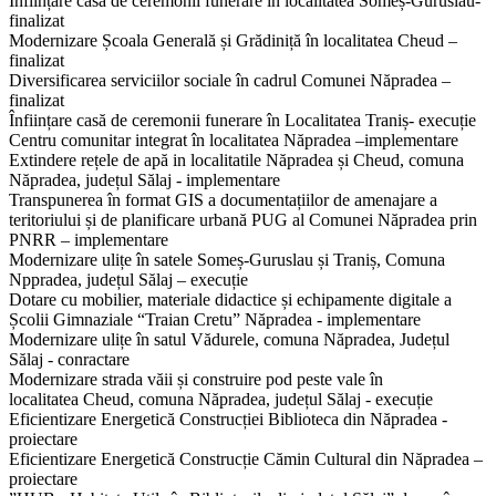
Înființare casă de ceremonii funerare în localitatea Someș-Guruslau-
finalizat
Modernizare Școala Generală și Grădiniță în localitatea Cheud –
finalizat
Diversificarea serviciilor sociale în cadrul Comunei Năpradea –
finalizat
Înființare casă de ceremonii funerare în Localitatea Traniș- execuție
Centru comunitar integrat în localitatea Năpradea –implementare
Extindere rețele de apă in localitatile Năpradea și Cheud, comuna
Năpradea, județul Sălaj - implementare
Transpunerea în format GIS a documentațiilor de amenajare a
teritoriului și de planificare urbană PUG al Comunei Năpradea prin
PNRR – implementare
Modernizare ulițe în satele Someș-Guruslau și Traniș, Comuna
Nppradea, județul Sălaj – execuție
Dotare cu mobilier, materiale didactice și echipamente digitale a
Școlii Gimnaziale “Traian Cretu” Năpradea - implementare
Modernizare ulițe în satul Vădurele, comuna Năpradea, Județul
Sălaj - conractare
Modernizare strada văii și construire pod peste vale în
localitatea Cheud, comuna Năpradea, județul Sălaj - execuție
Eficientizare Energetică Construcției Biblioteca din Năpradea -
proiectare
Eficientizare Energetică Construcție Cămin Cultural din Năpradea –
proiectare