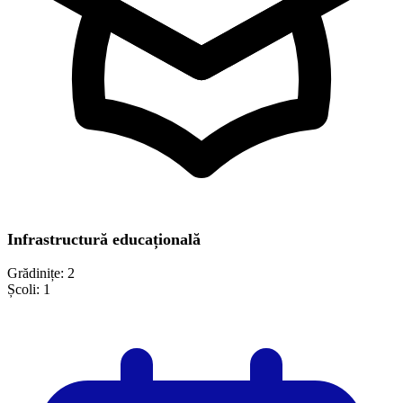
Infrastructură educațională
Grădinițe:
2
Școli:
1