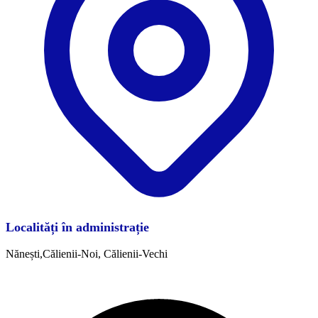
Localități în administrație
Nănești,Călienii-Noi, Călienii-Vechi