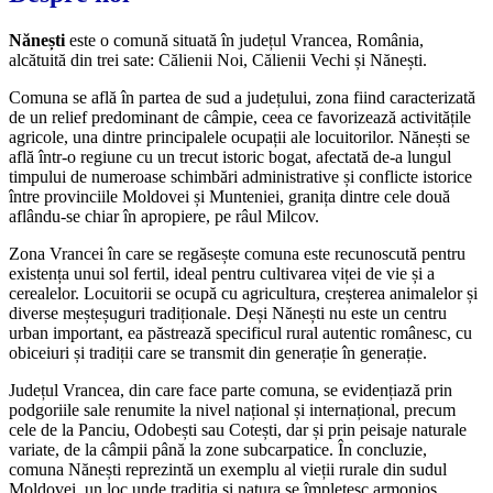
Nănești
este o comună situată în județul Vrancea, România,
alcătuită din trei sate: Călienii Noi, Călienii Vechi și Nănești.
Comuna se află în partea de sud a județului, zona fiind caracterizată
de un relief predominant de câmpie, ceea ce favorizează activitățile
agricole, una dintre principalele ocupații ale locuitorilor. Nănești se
află într-o regiune cu un trecut istoric bogat, afectată de-a lungul
timpului de numeroase schimbări administrative și conflicte istorice
între provinciile Moldovei și Munteniei, granița dintre cele două
aflându-se chiar în apropiere, pe râul Milcov.
Zona Vrancei în care se regăsește comuna este recunoscută pentru
existența unui sol fertil, ideal pentru cultivarea viței de vie și a
cerealelor. Locuitorii se ocupă cu agricultura, creșterea animalelor și
diverse meșteșuguri tradiționale. Deși Nănești nu este un centru
urban important, ea păstrează specificul rural autentic românesc, cu
obiceiuri și tradiții care se transmit din generație în generație.
Județul Vrancea, din care face parte comuna, se evidențiază prin
podgoriile sale renumite la nivel național și internațional, precum
cele de la Panciu, Odobești sau Cotești, dar și prin peisaje naturale
variate, de la câmpii până la zone subcarpatice. În concluzie,
comuna Nănești reprezintă un exemplu al vieții rurale din sudul
Moldovei, un loc unde tradiția și natura se împletesc armonios.