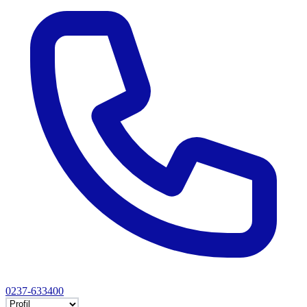
0237-633400
Selectează tab