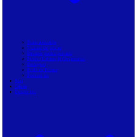
Toate articolele
Viziune de primar
Resurse pentru primarii
Politici Urbane & Guvernanta
Dialoguri
Profil de Primar
Podcast-uri
Stiri
Oferte
Despre noi