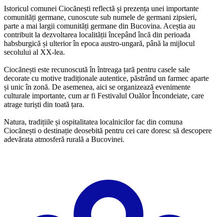
Istoricul comunei Ciocănești reflectă și prezența unei importante
comunități germane, cunoscute sub numele de germani zipsieri,
parte a mai largii comunități germane din Bucovina. Aceștia au
contribuit la dezvoltarea localității începând încă din perioada
habsburgică și ulterior în epoca austro-ungară, până la mijlocul
secolului al XX-lea.
Ciocănești este recunoscută în întreaga țară pentru casele sale
decorate cu motive tradiționale autentice, păstrând un farmec aparte
și unic în zonă. De asemenea, aici se organizează evenimente
culturale importante, cum ar fi Festivalul Ouălor Încondeiate, care
atrage turiști din toată țara.
Natura, tradițiile și ospitalitatea localnicilor fac din comuna
Ciocănești o destinație deosebită pentru cei care doresc să descopere
adevărata atmosferă rurală a Bucovinei.