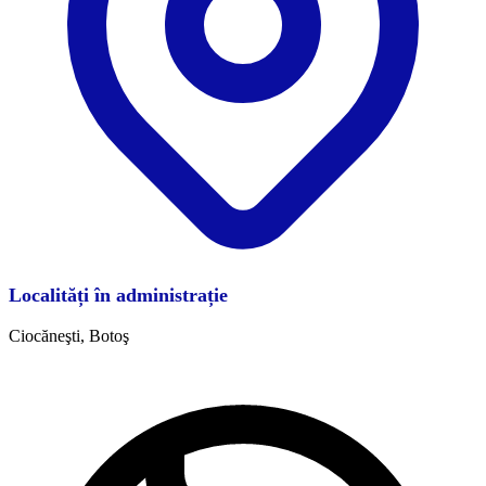
Localități în administrație
Ciocăneşti, Botoş