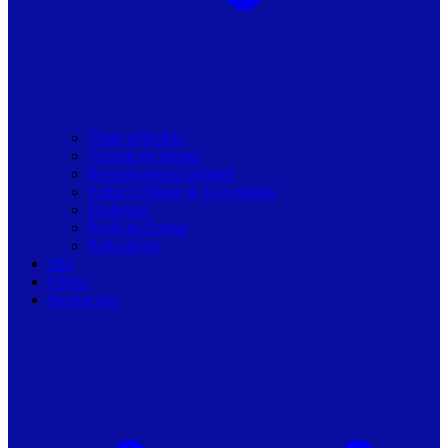
Toate articolele
Viziune de primar
Resurse pentru primarii
Politici Urbane & Guvernanta
Dialoguri
Profil de Primar
Podcast-uri
Stiri
Oferte
Despre noi