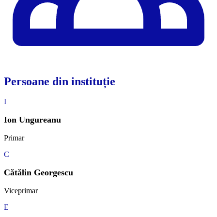
Persoane din instituție
I
Ion Ungureanu
Primar
C
Cătălin Georgescu
Viceprimar
E