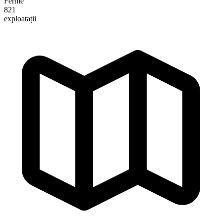
Ferme
821
exploatații