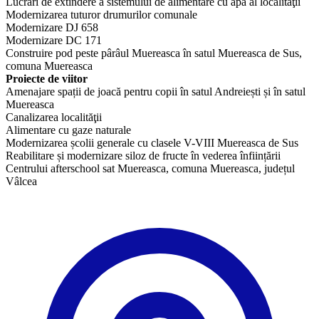
Lucrări de extindere a sistemului de alimentare cu apă al localităţii
Modernizarea tuturor drumurilor comunale
Modernizare DJ 658
Modernizare DC 171
Construire pod peste pârâul Muereasca în satul Muereasca de Sus,
comuna Muereasca
Proiecte de viitor
Amenajare spații de joacă pentru copii în satul Andreiești și în satul
Muereasca
Canalizarea localităţii
Alimentare cu gaze naturale
Modernizarea școlii generale cu clasele V-VIII Muereasca de Sus
​Reabilitare și modernizare siloz de fructe în vederea înființării
Centrului afterschool sat Muereasca, comuna Muereasca, județul
Vâlcea