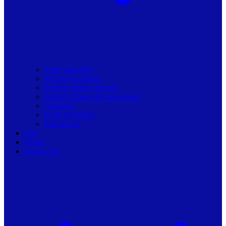
Toate articolele
Viziune de primar
Resurse pentru primarii
Politici Urbane & Guvernanta
Dialoguri
Profil de Primar
Podcast-uri
Stiri
Oferte
Despre noi