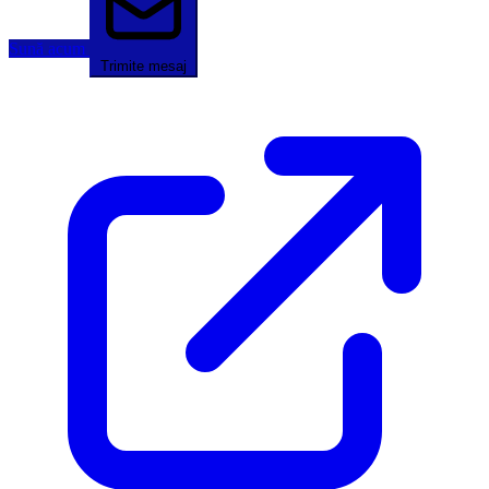
Sună acum
Trimite mesaj