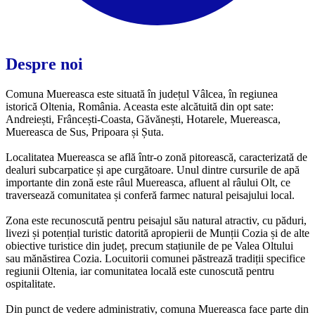
Despre noi
Comuna Muereasca este situată în județul Vâlcea, în regiunea
istorică Oltenia, România. Aceasta este alcătuită din opt sate:
Andreiești, Frâncești-Coasta, Găvănești, Hotarele, Muereasca,
Muereasca de Sus, Pripoara și Șuta.
Localitatea Muereasca se află într-o zonă pitorească, caracterizată de
dealuri subcarpatice și ape curgătoare. Unul dintre cursurile de apă
importante din zonă este râul Muereasca, afluent al râului Olt, ce
traversează comunitatea și conferă farmec natural peisajului local.
Zona este recunoscută pentru peisajul său natural atractiv, cu păduri,
livezi și potențial turistic datorită apropierii de Munții Cozia și de alte
obiective turistice din județ, precum stațiunile de pe Valea Oltului
sau mănăstirea Cozia. Locuitorii comunei păstrează tradiții specifice
regiunii Oltenia, iar comunitatea locală este cunoscută pentru
ospitalitate.
Din punct de vedere administrativ, comuna Muereasca face parte din