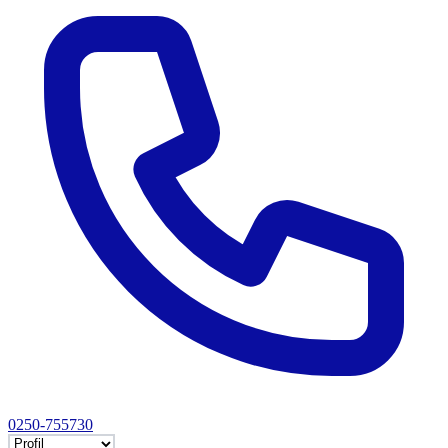
0250-755730
Selectează tab