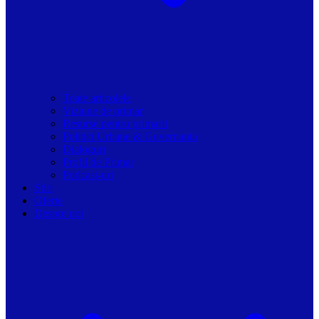
Toate articolele
Viziune de primar
Resurse pentru primarii
Politici Urbane & Guvernanta
Dialoguri
Profil de Primar
Podcast-uri
Stiri
Oferte
Despre noi