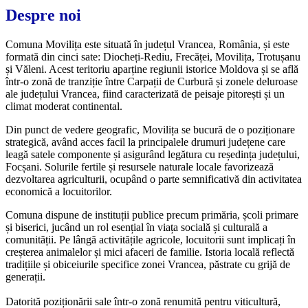
Despre noi
Comuna Movilița este situată în județul Vrancea, România, și este
formată din cinci sate: Diocheți-Rediu, Frecăței, Movilița, Trotușanu
și Văleni. Acest teritoriu aparține regiunii istorice Moldova și se află
într-o zonă de tranziție între Carpații de Curbură și zonele deluroase
ale județului Vrancea, fiind caracterizată de peisaje pitorești și un
climat moderat continental.
Din punct de vedere geografic, Movilița se bucură de o poziționare
strategică, având acces facil la principalele drumuri județene care
leagă satele componente și asigurând legătura cu reședința județului,
Focșani. Solurile fertile și resursele naturale locale favorizează
dezvoltarea agriculturii, ocupând o parte semnificativă din activitatea
economică a locuitorilor.
Comuna dispune de instituții publice precum primăria, școli primare
și biserici, jucând un rol esențial în viața socială și culturală a
comunității. Pe lângă activitățile agricole, locuitorii sunt implicați în
creșterea animalelor și mici afaceri de familie. Istoria locală reflectă
tradițiile și obiceiurile specifice zonei Vrancea, păstrate cu grijă de
generații.
Datorită poziționării sale într-o zonă renumită pentru viticultură,