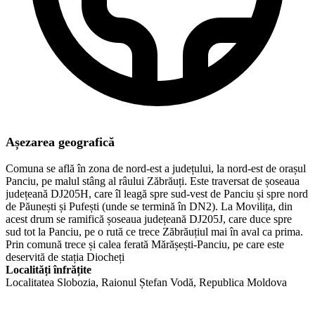
Așezarea geografică
Comuna se află în zona de nord-est a județului, la nord-est de orașul
Panciu, pe malul stâng al râului Zăbrăuți. Este traversat de șoseaua
județeană DJ205H, care îl leagă spre sud-vest de Panciu și spre nord
de Păunești și Pufești (unde se termină în DN2). La Movilița, din
acest drum se ramifică șoseaua județeană DJ205J, care duce spre
sud tot la Panciu, pe o rută ce trece Zăbrăuțiul mai în aval ca prima.
Prin comună trece și calea ferată Mărășești-Panciu, pe care este
deservită de stația Diocheți
Localități înfrățite
Localitatea Slobozia, Raionul Ștefan Vodă, Republica Moldova