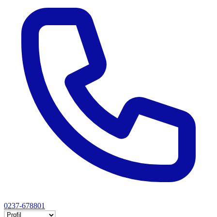
0237-678801
Selectează tab