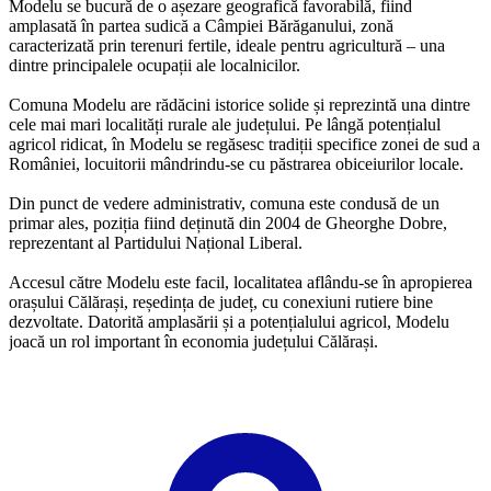
Modelu se bucură de o așezare geografică favorabilă, fiind
amplasată în partea sudică a Câmpiei Bărăganului, zonă
caracterizată prin terenuri fertile, ideale pentru agricultură – una
dintre principalele ocupații ale localnicilor.
Comuna Modelu are rădăcini istorice solide și reprezintă una dintre
cele mai mari localități rurale ale județului. Pe lângă potențialul
agricol ridicat, în Modelu se regăsesc tradiții specifice zonei de sud a
României, locuitorii mândrindu-se cu păstrarea obiceiurilor locale.
Din punct de vedere administrativ, comuna este condusă de un
primar ales, poziția fiind deținută din 2004 de Gheorghe Dobre,
reprezentant al Partidului Național Liberal.
Accesul către Modelu este facil, localitatea aflându-se în apropierea
orașului Călărași, reședința de județ, cu conexiuni rutiere bine
dezvoltate. Datorită amplasării și a potențialului agricol, Modelu
joacă un rol important în economia județului Călărași.