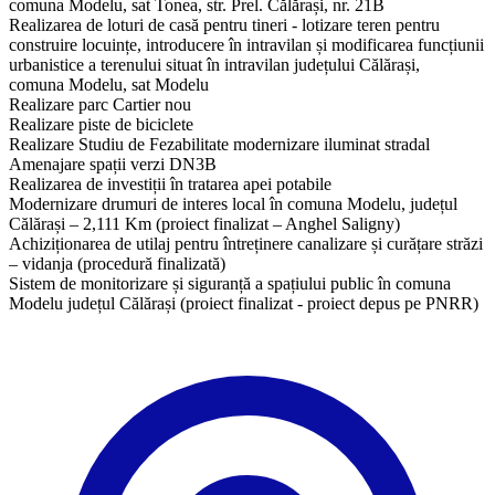
comuna Modelu, sat Tonea, str. Prel. Călărași, nr. 21B
Realizarea de loturi de casă pentru tineri - lotizare teren pentru
construire locuințe, introducere în intravilan și modificarea funcțiunii
urbanistice a terenului situat în intravilan județului Călărași,
comuna Modelu, sat Modelu
Realizare parc Cartier nou
Realizare piste de biciclete
Realizare Studiu de Fezabilitate modernizare iluminat stradal
Amenajare spații verzi DN3B
Realizarea de investiții în tratarea apei potabile
Modernizare drumuri de interes local în comuna Modelu, județul
Călărași – 2,111 Km (proiect finalizat – Anghel Saligny)
Achiziționarea de utilaj pentru întreținere canalizare și curățare străzi
– vidanja (procedură finalizată)
​Sistem de monitorizare și siguranță a spațiului public în comuna
Modelu județul Călărași (proiect finalizat - proiect depus pe PNRR)