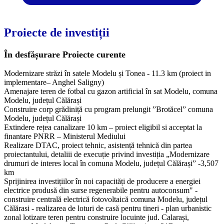
Proiecte de investiții
În desfășurare
Proiecte curente
Modernizare străzi în satele Modelu și Tonea - 11.3 km (proiect in
implementare– Anghel Saligny)
Amenajare teren de fotbal cu gazon artificial în sat Modelu, comuna
Modelu, județul Călărași
Construire corp grădiniță cu program prelungit ”Brotăcel” comuna
Modelu, județul Călărași
Extindere rețea canalizare 10 km – proiect eligibil si acceptat la
finantare PNRR – Ministerul Mediului
Realizare DTAC, proiect tehnic, asistență tehnică din partea
proiectantului, detaliii de execuție privind investiția „Modernizare
drumuri de interes local în comuna Modelu, județul Călărași” -3,507
km
Sprijinirea investițiilor în noi capacități de producere a energiei
electrice produsă din surse regenerabile pentru autoconsum" -
construire centrală electrică fotovoltaică comuna Modelu, județul
Călărasi - realizarea de loturi de casă pentru tineri - plan urbanistic
zonal lotizare teren pentru construire locuinte jud. Calarași,