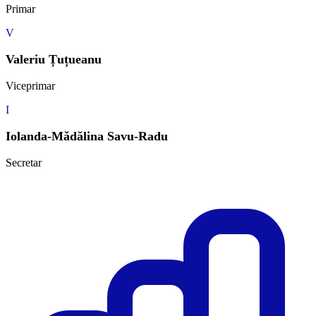
Primar
V
Valeriu Țuțueanu
Viceprimar
I
Iolanda-Mădălina Savu-Radu
Secretar