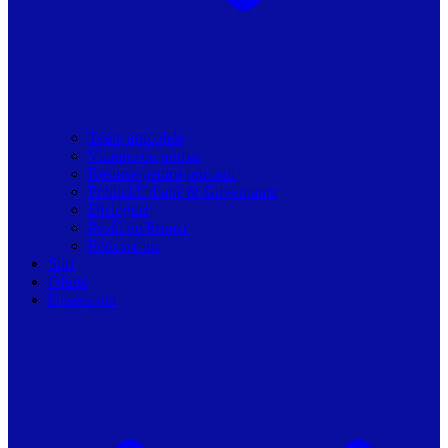
Toate articolele
Viziune de primar
Resurse pentru primarii
Politici Urbane & Guvernanta
Dialoguri
Profil de Primar
Podcast-uri
Stiri
Oferte
Despre noi