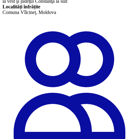
la vest şi judeţul Constanţa la sud
Localități înfrățite
​Comuna Vîlcineț, Moldova