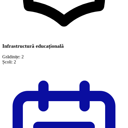
Infrastructură educațională
Grădinițe:
2
Școli:
2