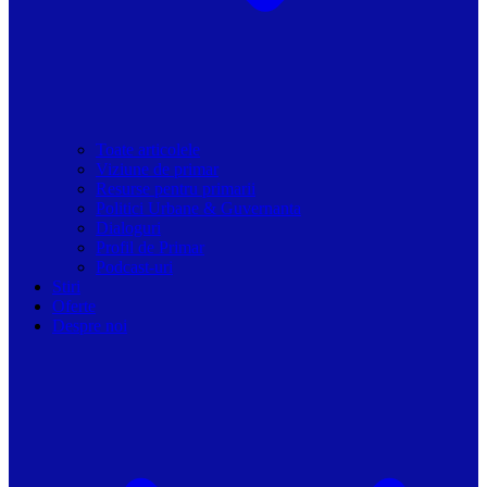
Toate articolele
Viziune de primar
Resurse pentru primarii
Politici Urbane & Guvernanta
Dialoguri
Profil de Primar
Podcast-uri
Stiri
Oferte
Despre noi