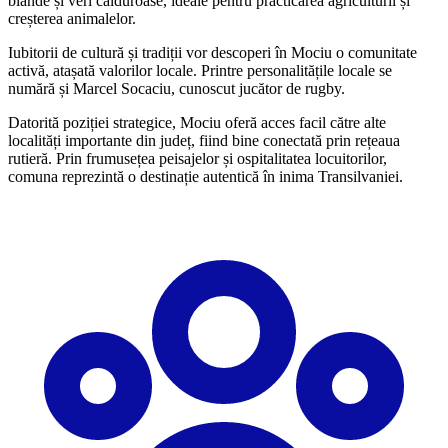
blânde și veri călduroase, ideale pentru practicarea agriculturii și
creșterea animalelor.
Iubitorii de cultură și tradiții vor descoperi în Mociu o comunitate
activă, atașată valorilor locale. Printre personalitățile locale se
numără și Marcel Socaciu, cunoscut jucător de rugby.
Datorită poziției strategice, Mociu oferă acces facil către alte
localități importante din județ, fiind bine conectată prin rețeaua
rutieră. Prin frumusețea peisajelor și ospitalitatea locuitorilor,
comuna reprezintă o destinație autentică în inima Transilvaniei.