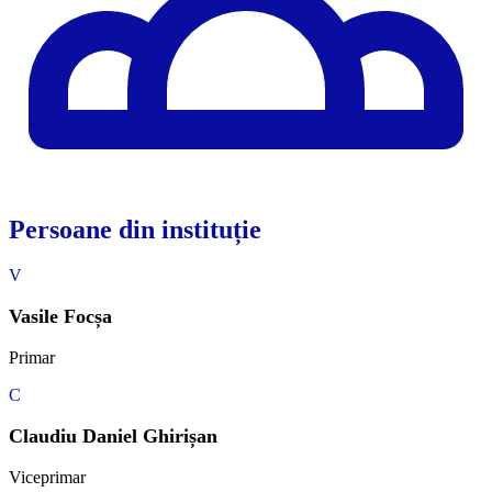
Persoane din instituție
V
Vasile Focșa
Primar
C
Claudiu Daniel Ghirișan
Viceprimar