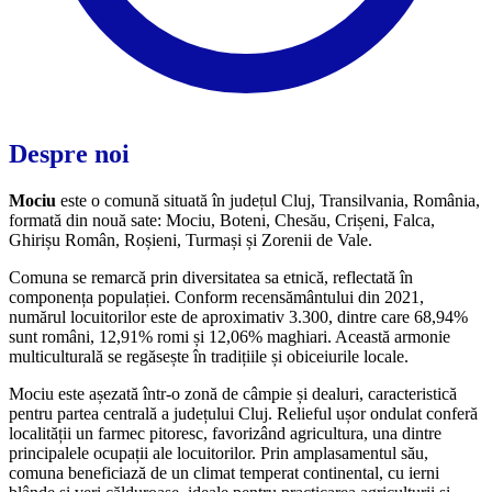
Despre noi
Mociu
este o comună situată în județul Cluj, Transilvania, România,
formată din nouă sate: Mociu, Boteni, Chesău, Crișeni, Falca,
Ghirișu Român, Roșieni, Turmași și Zorenii de Vale.
Comuna se remarcă prin diversitatea sa etnică, reflectată în
componența populației. Conform recensământului din 2021,
numărul locuitorilor este de aproximativ 3.300, dintre care 68,94%
sunt români, 12,91% romi și 12,06% maghiari. Această armonie
multiculturală se regăsește în tradițiile și obiceiurile locale.
Mociu este așezată într-o zonă de câmpie și dealuri, caracteristică
pentru partea centrală a județului Cluj. Relieful ușor ondulat conferă
localității un farmec pitoresc, favorizând agricultura, una dintre
principalele ocupații ale locuitorilor. Prin amplasamentul său,
comuna beneficiază de un climat temperat continental, cu ierni