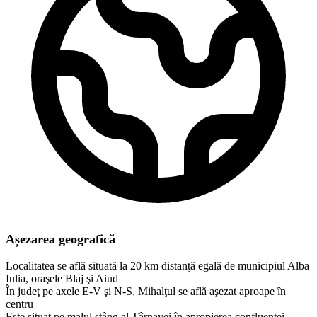
Așezarea geografică
Localitatea se află situată la 20 km distanţă egală de municipiul Alba
Iulia, oraşele Blaj şi Aiud
În judeţ pe axele E-V şi N-S, Mihalţul se află aşezat aproape în
centru
Este situat pe malul stâng al Târnavei în apropierea confluenţei