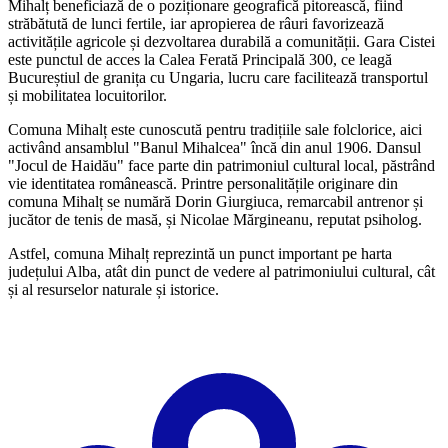
Mihalț beneficiază de o poziționare geografică pitorească, fiind
străbătută de lunci fertile, iar apropierea de râuri favorizează
activitățile agricole și dezvoltarea durabilă a comunității. Gara Cistei
este punctul de acces la Calea Ferată Principală 300, ce leagă
Bucureștiul de granița cu Ungaria, lucru care facilitează transportul
și mobilitatea locuitorilor.
Comuna Mihalț este cunoscută pentru tradițiile sale folclorice, aici
activând ansamblul "Banul Mihalcea" încă din anul 1906. Dansul
"Jocul de Haidău" face parte din patrimoniul cultural local, păstrând
vie identitatea românească. Printre personalitățile originare din
comuna Mihalț se numără Dorin Giurgiuca, remarcabil antrenor și
jucător de tenis de masă, și Nicolae Mărgineanu, reputat psiholog.
Astfel, comuna Mihalț reprezintă un punct important pe harta
județului Alba, atât din punct de vedere al patrimoniului cultural, cât
și al resurselor naturale și istorice.