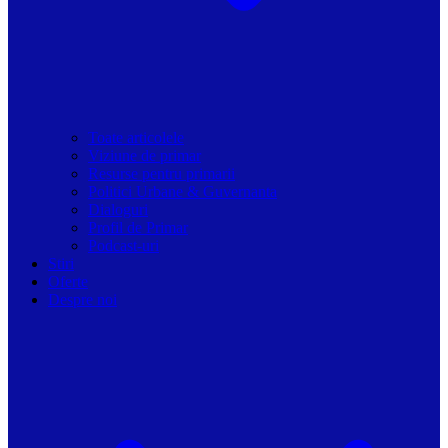
Toate articolele
Viziune de primar
Resurse pentru primarii
Politici Urbane & Guvernanta
Dialoguri
Profil de Primar
Podcast-uri
Stiri
Oferte
Despre noi