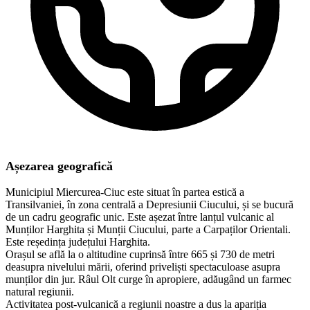
Așezarea geografică
Municipiul Miercurea-Ciuc este situat în partea estică a
Transilvaniei, în zona centrală a Depresiunii Ciucului, și se bucură
de un cadru geografic unic. Este așezat între lanțul vulcanic al
Munților Harghita și Munții Ciucului, parte a Carpaților Orientali.
Este reședința județului Harghita.
Orașul se află la o altitudine cuprinsă între 665 și 730 de metri
deasupra nivelului mării, oferind priveliști spectaculoase asupra
munților din jur. Râul Olt curge în apropiere, adăugând un farmec
natural regiunii.
Activitatea post-vulcanică a regiunii noastre a dus la apariția