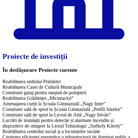
Proiecte de investiții
În desfășurare
Proiecte curente
Reabilitarea sediului Primăriei
Reabilitarea Casei de Cultură Municipale
Construire garaj pentru mașină de pompieri
Reabilitarea Grădiniței „Micimackó”
Amenajarea curții la Școala Gimnazială „Nagy Imre”
Construire sală de sport la Școala Gimnazială „Petőfi Sándor”
Construire sală de sport la Liceul de Artă „Nagy István”
Lucrări de instalații pentru detecție și alarmare incendiu și
dispozitive de stingere la Liceul Tehnologic „Székely Károly”
Reabilitarea centrului social și a locuințelor sociale
Creșterea eficienței energetice a infrastructurii de iluminat public a