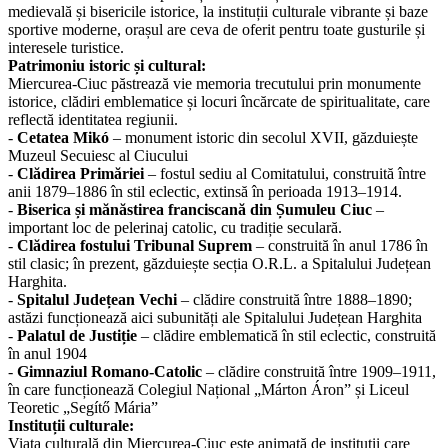
medievală și bisericile istorice, la instituții culturale vibrante și baze
sportive moderne, orașul are ceva de oferit pentru toate gusturile și
interesele turistice.
Patrimoniu istoric și cultural:
Miercurea-Ciuc păstrează vie memoria trecutului prin monumente
istorice, clădiri emblematice și locuri încărcate de spiritualitate, care
reflectă identitatea regiunii.
-
Cetatea Mikó
– monument istoric din secolul XVII, găzduiește
Muzeul Secuiesc al Ciucului
-
Clădirea Primăriei
– fostul sediu al Comitatului, construită între
anii 1879–1886 în stil eclectic, extinsă în perioada 1913–1914.
-
Biserica și mănăstirea franciscană din Șumuleu Ciuc
–
important loc de pelerinaj catolic, cu tradiție seculară.
-
Clădirea fostului Tribunal Suprem
– construită în anul 1786 în
stil clasic; în prezent, găzduiește secția O.R.L. a Spitalului Județean
Harghita.
-
Spitalul Județean Vechi
– clădire construită între 1888–1890;
astăzi funcționează aici subunități ale Spitalului Județean Harghita
-
Palatul de Justiție
– clădire emblematică în stil eclectic, construită
în anul 1904
-
Gimnaziul Romano-Catolic
– clădire construită între 1909–1911,
în care funcționează Colegiul Național „Márton Áron” și Liceul
Teoretic „Segítő Mária”
Instituții culturale:
Viața culturală din Miercurea-Ciuc este animată de instituții care