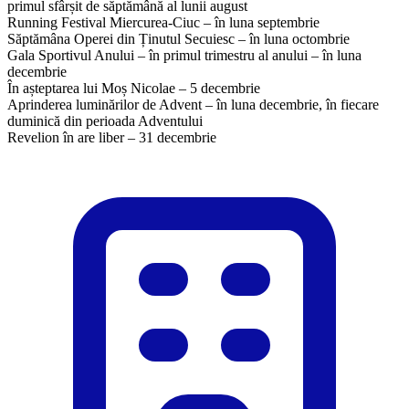
primul sfârșit de săptămână al lunii august
Running Festival Miercurea-Ciuc – în luna septembrie
Săptămâna Operei din Ținutul Secuiesc – în luna octombrie
Gala Sportivul Anului – în primul trimestru al anului – în luna
decembrie
​În așteptarea lui Moș Nicolae – 5 decembrie
Aprinderea luminărilor de Advent – în luna decembrie, în fiecare
duminică din perioada Adventului
​Revelion în are liber – 31 decembrie