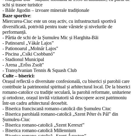
schi și trasee turistice
- Băile Jigodin – izvoare minerale tradiționale
Baze sportive
:
Miercurea-Ciuc este un oraș activ, cu infrastructură sportivă
diversificată, potrivită pentru toate vârstele și nivelurile de
performanță.
- Pârtia de schi de la Șumuleu Mic și Harghita-Băi
- Patinoarul „Vákár Lajos”
- Pationoarul „Molnár Lajos"
- Piscina „Csíki Csobbanó"
- Stadionul Municipal
- Arena „Erőss Zsolt"
- Transylvanian Tennis & Squash Club
Culte – biserici:
Orașul reflectă o diversitate confesională, cu biserici și parohii care
contribuie la patrimoniul spiritual și arhitectural local. De la biserici
romano-catolice cu tradiție seculară, la parohii reformate, unitariene
și ortodoxe, orașul invită vizitatorii să descopere acest patrimoniu
într-un cadru arhitectural deosebit.
- Biserica franciscană romano-catolică din Șumuleu Ciuc
- Biserica parohială romano-catolică „Szent Péter és Pál” din
Șumuleu-Ciuc
- Biserica romano-catolică „Szent Kereszt”
- Biserica romano-catolică Millennium
- Biserica romano-catolică „Szent Ágoston”