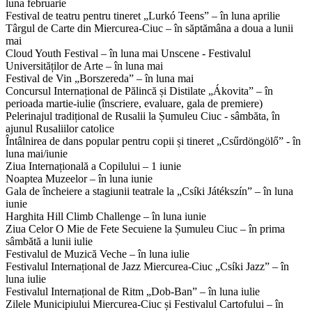
luna februarie
Festival de teatru pentru tineret „Lurkó Teens” – în luna aprilie
Târgul de Carte din Miercurea-Ciuc – în săptămâna a doua a lunii
mai
Cloud Youth Festival – în luna mai Unscene - Festivalul
Universităților de Arte – în luna mai
Festival de Vin „Borszereda” – în luna mai
Concursul Internațional de Pălincă și Distilate „Ákovita” – în
perioada martie-iulie (înscriere, evaluare, gala de premiere)
Pelerinajul tradițional de Rusalii la Șumuleu Ciuc - sâmbăta, în
ajunul Rusaliilor catolice
Întâlnirea de dans popular pentru copii și tineret „Csűrdöngölő” - în
luna mai/iunie
Ziua Internațională a Copilului – 1 iunie
Noaptea Muzeelor – în luna iunie
Gala de încheiere a stagiunii teatrale la „Csíki Játékszín” – în luna
iunie
Harghita Hill Climb Challenge – în luna iunie
Ziua Celor O Mie de Fete Secuiene la Șumuleu Ciuc – în prima
sâmbătă a lunii iulie
Festivalul de Muzică Veche – în luna iulie
Festivalul Internațional de Jazz Miercurea-Ciuc „Csíki Jazz” – în
luna iulie
Festivalul Internațional de Ritm „Dob-Ban” – în luna iulie
Zilele Municipiului Miercurea-Ciuc și Festivalul Cartofului – în