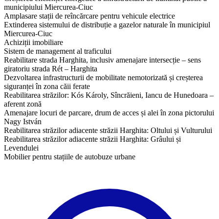
municipiului Miercurea-Ciuc
Amplasare stații de reîncărcare pentru vehicule electrice
Extinderea sistemului de distribuție a gazelor naturale în municipiul
Miercurea-Ciuc
Achiziții imobiliare
Sistem de management al traficului
Reabilitare strada Harghita, inclusiv amenajare intersecție – sens
giratoriu strada Rét – Harghita
Dezvoltarea infrastructurii de mobilitate nemotorizată și creșterea
siguranței în zona căii ferate
Reabilitarea străzilor: Kós Károly, Sîncrăieni, Iancu de Hunedoara –
aferent zonă
Amenajare locuri de parcare, drum de acces și alei în zona pictorului
Nagy István
Reabilitarea străzilor adiacente străzii Harghita: Oltului și Vulturului
Reabilitarea străzilor adiacente străzii Harghita: Grâului și
Levendulei
​Mobilier pentru stațiile de autobuze urbane