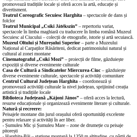
promovează tradițiile locale și oferă acces la artă, educație și
divertisment.
Teatrul Coreografic Secuiesc Harghita
– spectacole de dans și
folclor
Teatrul Municipal „Csíki Játékszín”
– repertoriu variat,
spectacole în limba maghiară cu traducere în limba română Muzeul
Secuiesc al Ciucului – colecții de etnografie, istorie și artă secuiască.
Muzeul Oltului și Mureșului Superior
– parte a Muzeului
Național al Carpaților Răsăriteni, dedicat patrimoniului natural și
cultural al zonei montane
Cinematograful „Csíki Mozi”
– proiecții de filme, găzduiește
expoziții și diverse evenimente culturale
Casa de Cultură a Sindicatelor Miercurea-Ciuc
– găzduiește
diverse evenimente culturale, spectacole și activități comunitare
Centrul Cultural Județean Harghita
– coordonează și
promovează activități culturale la nivel județean, sprijinind creația
artistică și tradițiile locale
Biblioteca Județeană „Kájoni János”
– oferă acces la lectură,
resurse educaționale și organizează evenimente literare și culturale.
Natură și recreere:
Peisajele montane din jurul orașului oferă oportunități excelente
pentru relaxare și activități în aer liber.
- Șumuleu Mic și Șumuleu Mare – zone de drumeție cu peisaje
pitorești
- Harghita-Băi – stațiune montană la 1350 m altitudine, cu pârtii de