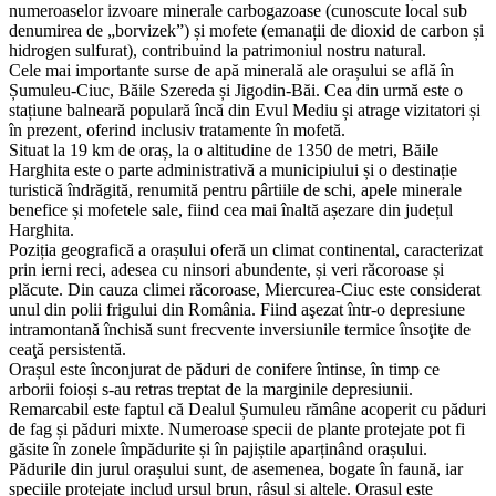
numeroaselor izvoare minerale carbogazoase (cunoscute local sub
denumirea de „borvizek”) și mofete (emanații de dioxid de carbon și
hidrogen sulfurat), contribuind la patrimoniul nostru natural.
Cele mai importante surse de apă minerală ale orașului se află în
Șumuleu-Ciuc, Băile Szereda și Jigodin-Băi. Cea din urmă este o
stațiune balneară populară încă din Evul Mediu și atrage vizitatori și
în prezent, oferind inclusiv tratamente în mofetă.
Situat la 19 km de oraș, la o altitudine de 1350 de metri, Băile
Harghita este o parte administrativă a municipiului și o destinație
turistică îndrăgită, renumită pentru pârtiile de schi, apele minerale
benefice și mofetele sale, fiind cea mai înaltă așezare din județul
Harghita.
Poziția geografică a orașului oferă un climat continental, caracterizat
prin ierni reci, adesea cu ninsori abundente, și veri răcoroase și
plăcute. Din cauza climei răcoroase, Miercurea-Ciuc este considerat
unul din polii frigului din România. Fiind aşezat într-o depresiune
intramontană închisă sunt frecvente inversiunile termice însoţite de
ceaţă persistentă.
​Orașul este înconjurat de păduri de conifere întinse, în timp ce
arborii foioși s-au retras treptat de la marginile depresiunii.
Remarcabil este faptul că Dealul Șumuleu rămâne acoperit cu păduri
de fag și păduri mixte. Numeroase specii de plante protejate pot fi
găsite în zonele împădurite și în pajiștile aparținând orașului.
Pădurile din jurul orașului sunt, de asemenea, bogate în faună, iar
speciile protejate includ ursul brun, râsul și altele. Orașul este