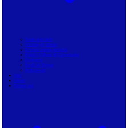
Toate articolele
Viziune de primar
Resurse pentru primarii
Politici Urbane & Guvernanta
Dialoguri
Profil de Primar
Podcast-uri
Stiri
Oferte
Despre noi