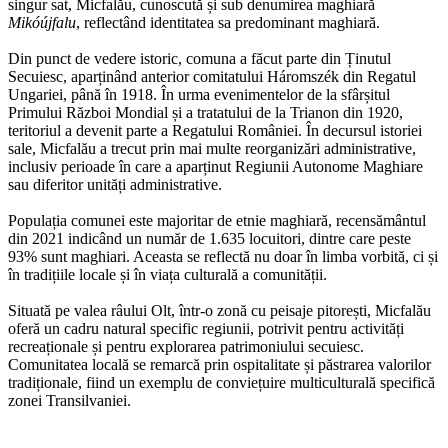
singur sat, Micfalău, cunoscută și sub denumirea maghiară
Mikóújfalu
, reflectând identitatea sa predominant maghiară.
Din punct de vedere istoric, comuna a făcut parte din Ținutul
Secuiesc, aparținând anterior comitatului Háromszék din Regatul
Ungariei, până în 1918. În urma evenimentelor de la sfârșitul
Primului Război Mondial și a tratatului de la Trianon din 1920,
teritoriul a devenit parte a Regatului României. În decursul istoriei
sale, Micfalău a trecut prin mai multe reorganizări administrative,
inclusiv perioade în care a aparținut Regiunii Autonome Maghiare
sau diferitor unități administrative.
Populația comunei este majoritar de etnie maghiară, recensământul
din 2021 indicând un număr de 1.635 locuitori, dintre care peste
93% sunt maghiari. Aceasta se reflectă nu doar în limba vorbită, ci și
în tradițiile locale și în viața culturală a comunității.
Situată pe valea râului Olt, într-o zonă cu peisaje pitorești, Micfalău
oferă un cadru natural specific regiunii, potrivit pentru activități
recreaționale și pentru explorarea patrimoniului secuiesc.
Comunitatea locală se remarcă prin ospitalitate și păstrarea valorilor
tradiționale, fiind un exemplu de conviețuire multiculturală specifică
zonei Transilvaniei.