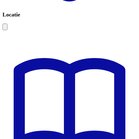
Locatie
Leaflet
|
©
OSM