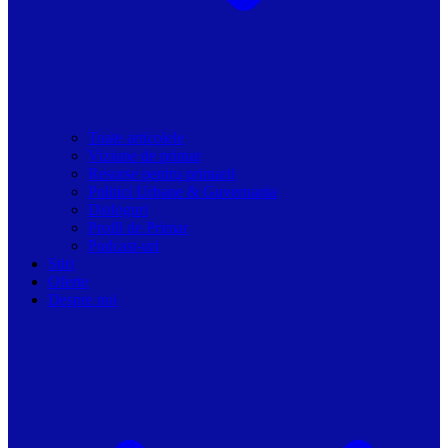
Toate articolele
Viziune de primar
Resurse pentru primarii
Politici Urbane & Guvernanta
Dialoguri
Profil de Primar
Podcast-uri
Stiri
Oferte
Despre noi